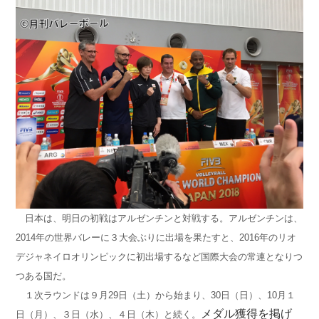
日本は、明日の初戦はアルゼンチンと対戦する。アルゼンチンは、
2014年の世界バレーに３大会ぶりに出場を果たすと、2016年のリオ
デジャネイロオリンピックに初出場するなど国際大会の常連となりつ
つある国だ。
１次ラウンドは９月29日（土）から始まり、30日（日）、10月１
メダル獲得を掲げ
日（月）、３日（水）、４日（木）と続く。