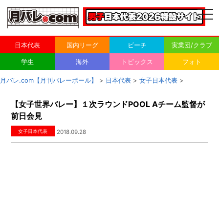
togg
navi
日本代表
国内リーグ
ビーチ
実業団/クラブ
学生
海外
トピックス
フォト
月バレ.com【月刊バレーボール】
>
日本代表
>
女子日本代表
>
【女子世界バレー】１次ラウンドPOOL Aチーム監督が
前日会見
女子日本代表
2018.09.28