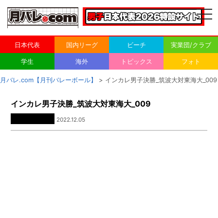
togg
navi
日本代表
国内リーグ
ビーチ
実業団/クラブ
学生
海外
トピックス
フォト
月バレ.com【月刊バレーボール】
> インカレ男子決勝_筑波大対東海大_009
インカレ男子決勝_筑波大対東海大_009
2022.12.05