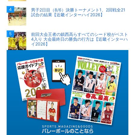
男子2日目（8/6）決勝トーナメント1、2回戦全21
試合の結果【近畿インターハイ2026】
前回大会王者の鎮西高らすべてのシード校がベスト
4入り 大会最終日の勝負の行方は【近畿インターハ
イ2026】