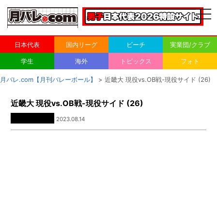
togg
navi
日本代表
国内リーグ
ビーチ
実業団/クラブ
学生
海外
トピックス
フォト
月バレ.com【月刊バレーボール】
> 近畿大 現役vs.OB戦-現役サイド (26)
近畿大 現役vs.OB戦-現役サイド (26)
2023.08.14