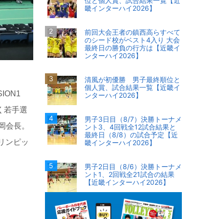
位と個人賞、試合結果一覧【近
畿インターハイ2026】
前回大会王者の鎮西高らすべて
のシード校がベスト4入り 大会
最終日の勝負の行方は【近畿イ
ンターハイ2026】
清風が初優勝 男子最終順位と
個人賞、試合結果一覧【近畿イ
ION1
ンターハイ2026】
く若手選
男子3日目（8/7）決勝トーナメ
岡会長。
ント3、4回戦全12試合結果と
最終日（8/8）の試合予定【近
リンピッ
畿インターハイ2026】
男子2日目（8/6）決勝トーナメ
ント1、2回戦全21試合の結果
【近畿インターハイ2026】