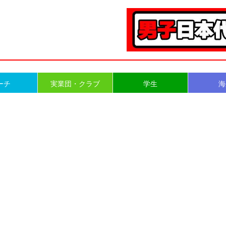
ーチ
実業団・クラブ
学生
海