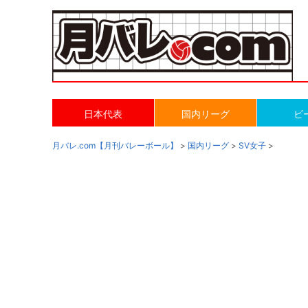
日本代表
国内リーグ
ビ
月バレ.com【月刊バレーボール】
>
国内リーグ
>
SV女子
>