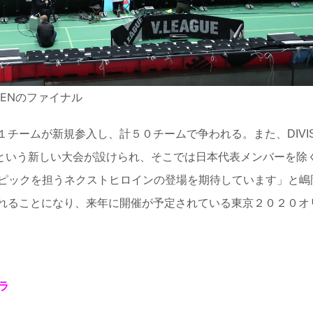
1 MENのファイナル
女子１チームが新規参入し、計５０チームで争われる。また、DIVIS
p」という新しい大会が設けられ、そこでは日本代表メンバーを除
ピックを担うネクストヒロインの登場を期待しています」と嶋
実施されることになり、来年に開催が予定されている東京２０２０オ
ラ