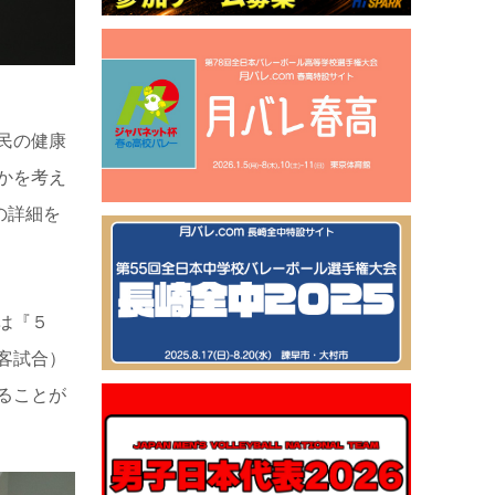
民の健康
かを考え
の詳細を
は『５
客試合）
ることが