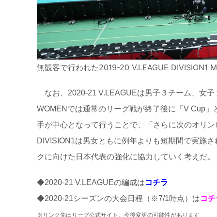
無観客で行われた2019-20 V.LEAGUE DIVISION
なお、2020-21 V.LEAGUEは男子３チーム、
WOMENでは通常のリーグ戦が終了後に「V Cu
手が中心となって行うことで、「さらに次のオリン
DIVISION1は男女ともに例年よりも短期間で
クに向けた日本代表の強化に協力していく考えだ。
◆2020-21 V.LEAGUEの編成は
コチラ
◆2020-21シーズンの大会日程（※7/1時点）は
コチ
※リンク先はリーグ公式サイト。今後変更の可能性があります