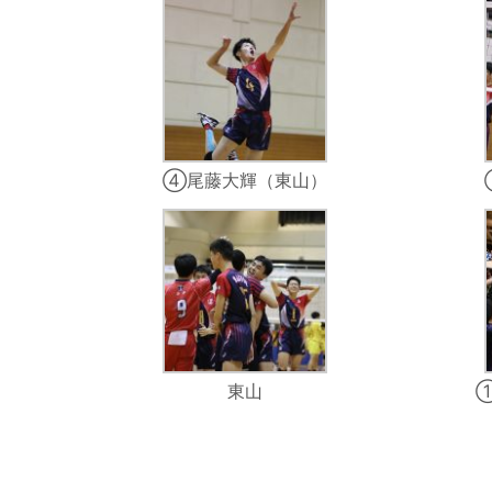
④尾藤大輝（東山）
東山