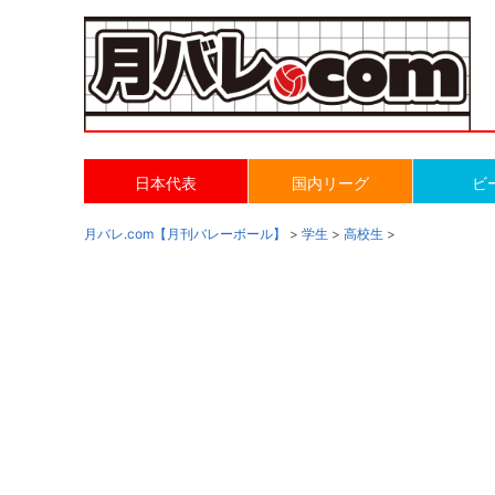
日本代表
国内リーグ
ビ
月バレ.com【月刊バレーボール】
>
学生
>
高校生
>