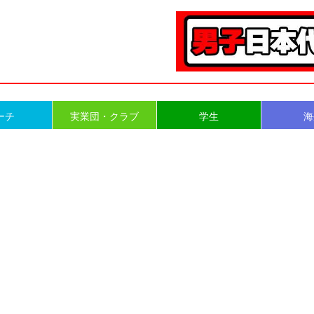
ーチ
実業団・クラブ
学生
海