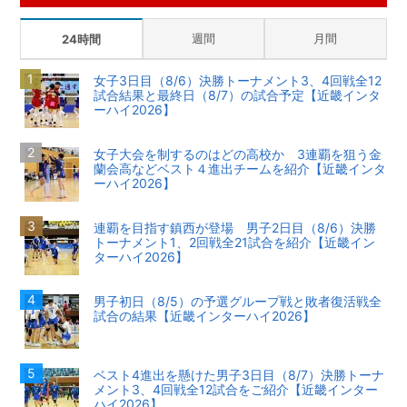
週間
月間
24時間
女子3日目（8/6）決勝トーナメント3、4回戦全12
試合結果と最終日（8/7）の試合予定【近畿インタ
ーハイ2026】
女子大会を制するのはどの高校か 3連覇を狙う金
蘭会高などベスト４進出チームを紹介【近畿インタ
ーハイ2026】
連覇を目指す鎮西が登場 男子2日目（8/6）決勝
トーナメント1、2回戦全21試合を紹介【近畿イン
ターハイ2026】
男子初日（8/5）の予選グループ戦と敗者復活戦全
試合の結果【近畿インターハイ2026】
ベスト4進出を懸けた男子3日目（8/7）決勝トーナ
メント3、4回戦全12試合をご紹介【近畿インター
ハイ2026】