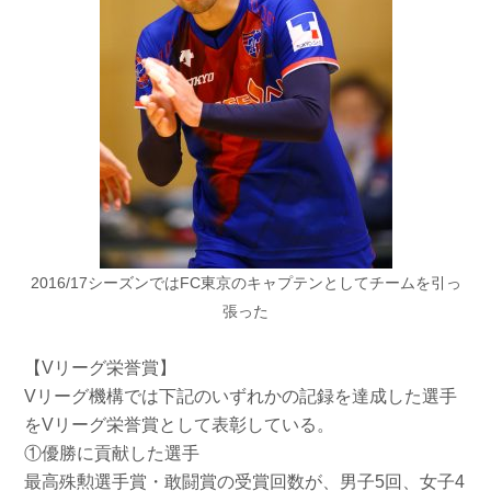
2016/17シーズンではFC東京のキャプテンとしてチームを引っ
張った
【Vリーグ栄誉賞】
Vリーグ機構では下記のいずれかの記録を達成した選手
をV
リーグ栄誉賞として表彰している。
①優勝に貢献した選手
最高殊勲選手賞・敢闘賞の受賞回数が、男子5回、女子4