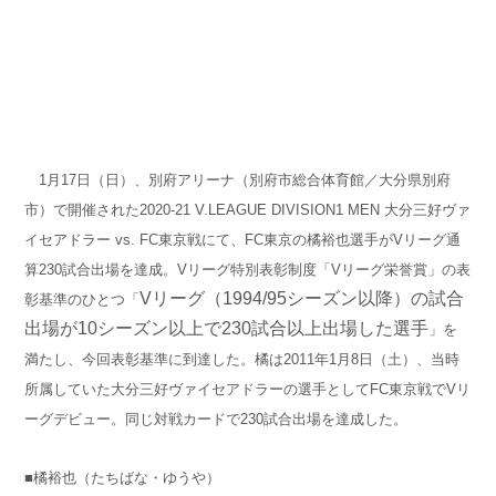
1月17日（日）、別府アリーナ（別府市総合体育館／大分県別府
市）で開催された2020-21 V.LEAGUE DIVISION1 MEN 大分三好ヴァ
イセアドラー vs. FC東京戦にて、FC東京の橘裕也選手がVリーグ通
算230試合出場を達成。Vリーグ特別表彰制度「Vリーグ栄誉賞」の表
Vリーグ（1994/95シーズン以降）の試合
彰基準のひとつ「
出場が10シーズン以上で230試合以上出場した選手
」を
満たし、今回表彰基準に到達した。橘は2011年1月8日（土）、当時
所属していた大分三好ヴァイセアドラーの選手としてFC東京戦でVリ
ーグデビュー。同じ対戦カードで230試合出場を達成した。
■橘裕也（たちばな・ゆうや）