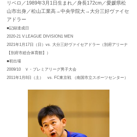
リベロ／1989年3月1日生まれ／身長172
cm／愛媛県松
山市出身
／松山工業高→中央学院大→大分三好ヴァイセ
アドラー
■記録達成日
2020-21 V.LEAGUE DIVISION1 MEN
2021年1月17日（日）vs. 大分三好ヴァイセアドラー（別府アリーナ
【別府市総合体育館】）
■初出場
2009/10 Ｖ・プレミアリーグ男子大会
2011年1月8日（土） vs. FC東京戦 （南国市立スポーツセンター）