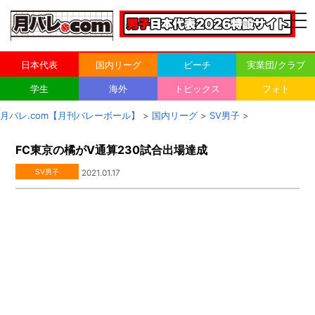
togg
navi
日本代表
国内リーグ
ビーチ
実業団/クラブ
学生
海外
トピックス
フォト
月バレ.com【月刊バレーボール】
>
国内リーグ
>
SV男子
>
FC東京の橘がV通算230試合出場達成
SV男子
2021.01.17