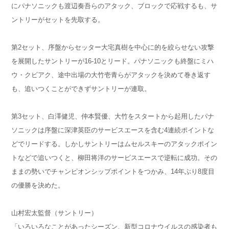
にパナソニックも渡辺奏吾らのアタック、ブロックで応戦するも、サ
ントリーがセットを先取する。
第2セット、序盤からセッター大宅真樹を中心に的を絞らせない攻撃
を展開したサントリーが16-10とリード。パナソニックも終盤にミハ
ウ・クビアク、途中出場の大竹壱青らがアタックを決めて巻き返す
も、追いつくことができずサントリーが連取。
第3セット、白澤健児、仲本賢優、大竹をスタートから起用したパナ
ソニックは序盤に深津英臣のサービスエースを含む4連続ポイントな
どでリードする。しかしサントリーはムセルスキーのアタックポイン
トなどで追いつくと、柳田将洋のサービスエースで逆転に成功。その
ままの勢いでチャンピオンシップポイントを
つかみ、14年ぶり8度目
の優勝を決めた。
山村宏太監督（サントリー）
「いろいろなことがあったシーズン、新型コロナウイルスの感染者も