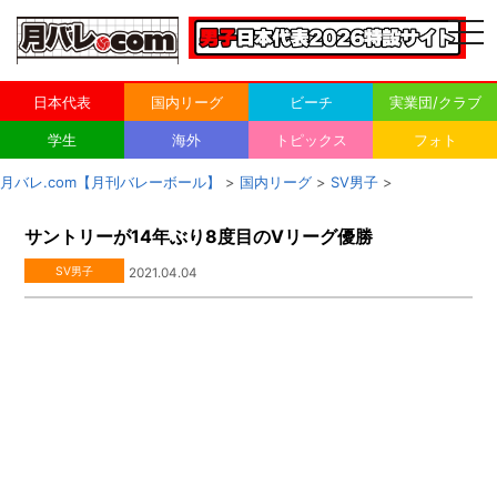
togg
navi
日本代表
国内リーグ
ビーチ
実業団/クラブ
学生
海外
トピックス
フォト
月バレ.com【月刊バレーボール】
>
国内リーグ
>
SV男子
>
サントリーが14年ぶり8度目のVリーグ優勝
SV男子
2021.04.04