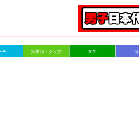
ーチ
実業団・クラブ
学生
海