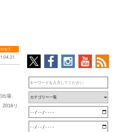
SV女子
1.04.21
初出場、
2016リ