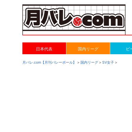
日本代表
国内リーグ
ビ
月バレ.com【月刊バレーボール】
>
国内リーグ
>
SV女子
>