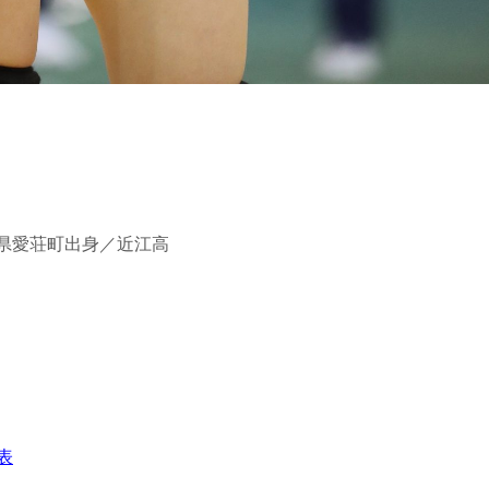
滋賀県愛荘町出身／近江高
表