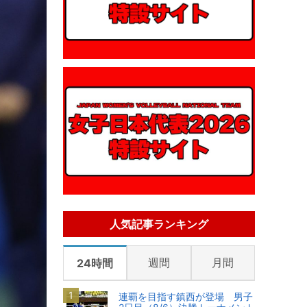
人気記事ランキング
週間
月間
24時間
連覇を目指す鎮西が登場 男子