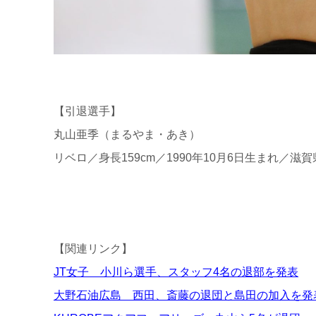
【引退選手】
丸山亜季（まるやま・あき）
リベロ／身長159cm／1990年10月6日生まれ／
【関連リンク】
JT女子 小川ら選手、スタッフ4名の退部を発表
大野石油広島 西田、斎藤の退団と島田の加入を発