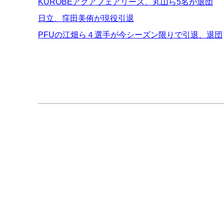
KUROBEアクアフェアリーズ、丸山ら5名が退団
日立、窪田美侑が現役引退
PFUの江畑ら４選手が今シーズン限りで引退、退団