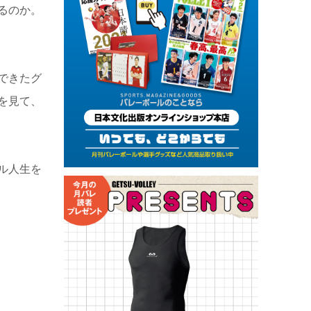
るのか。
できたグ
を見て、
ル人生を