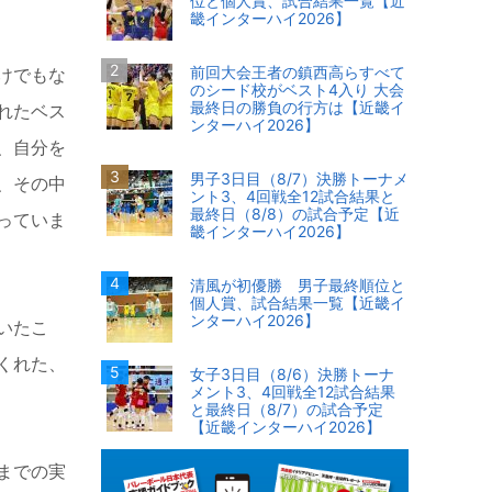
位と個人賞、試合結果一覧【近
畿インターハイ2026】
前回大会王者の鎮西高らすべて
けでもな
のシード校がベスト4入り 大会
最終日の勝負の行方は【近畿イ
れたベス
ンターハイ2026】
、自分を
男子3日目（8/7）決勝トーナメ
、その中
ント3、4回戦全12試合結果と
最終日（8/8）の試合予定【近
っていま
畿インターハイ2026】
清風が初優勝 男子最終順位と
個人賞、試合結果一覧【近畿イ
ンターハイ2026】
いたこ
くれた、
女子3日目（8/6）決勝トーナ
メント3、4回戦全12試合結果
と最終日（8/7）の試合予定
【近畿インターハイ2026】
までの実