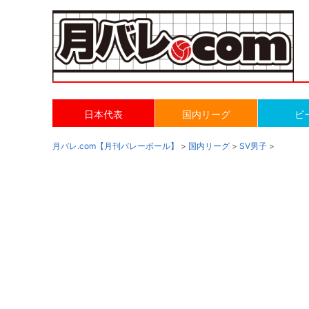
日本代表
国内リーグ
ビ
月バレ.com【月刊バレーボール】
>
国内リーグ
>
SV男子
>