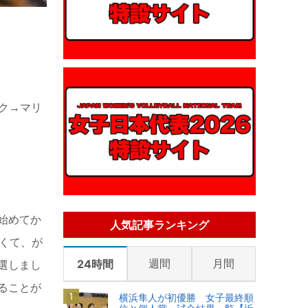
ック→マリ
始めてか
人気記事ランキング
くて、が
週間
月間
24時間
選しまし
ることが
横浜隼人が初優勝 女子最終順