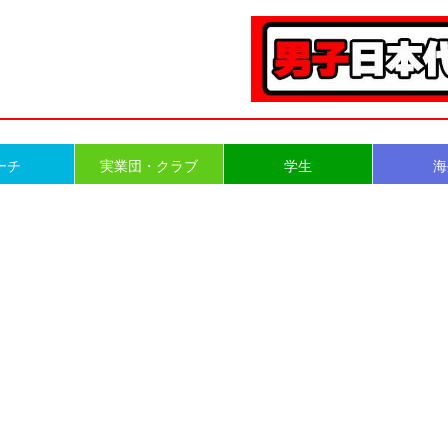
ーチ
実業団・クラブ
学生
海