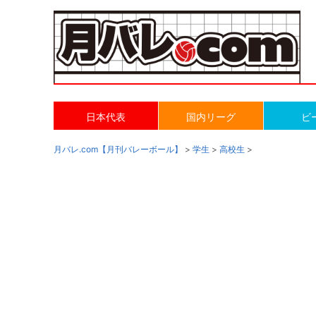
日本代表
国内リーグ
ビ
月バレ.com【月刊バレーボール】
>
学生
>
高校生
>