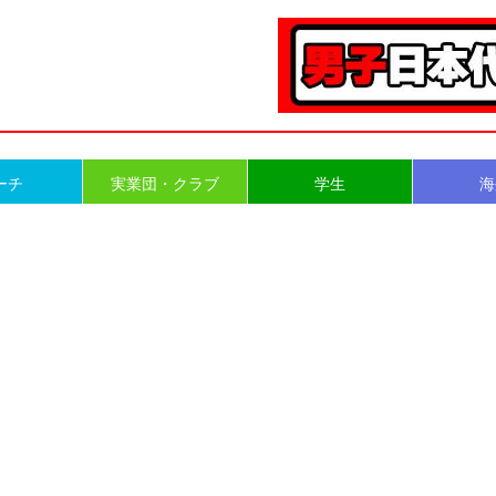
ーチ
実業団・クラブ
学生
海