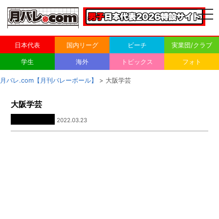
togg
navi
日本代表
国内リーグ
ビーチ
実業団/クラブ
学生
海外
トピックス
フォト
月バレ.com【月刊バレーボール】
> 大阪学芸
大阪学芸
2022.03.23