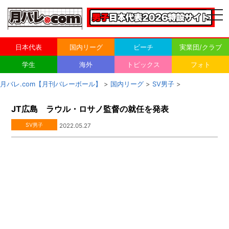
togg
navi
日本代表
国内リーグ
ビーチ
実業団/クラブ
学生
海外
トピックス
フォト
月バレ.com【月刊バレーボール】
>
国内リーグ
>
SV男子
>
JT広島 ラウル・ロサノ監督の就任を発表
SV男子
2022.05.27