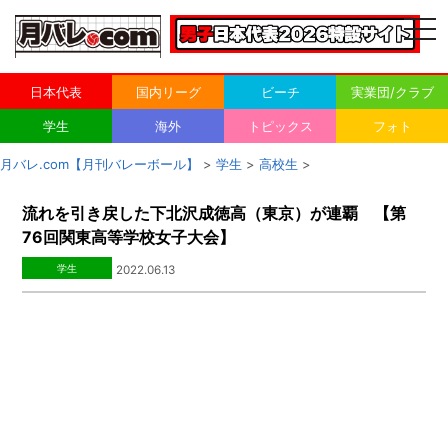
togg
navi
日本代表
国内リーグ
ビーチ
実業団/クラブ
学生
海外
トピックス
フォト
月バレ.com【月刊バレーボール】
>
学生
>
高校生
>
流れを引き戻した下北沢成徳高（東京）が連覇 【第
76回関東高等学校女子大会】
学生
2022.06.13