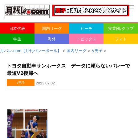
togg
navi
日本代表
国内リーグ
ビーチ
実業団/クラブ
学生
海外
トピックス
フォト
月バレ.com【月刊バレーボール】
>
国内リーグ
>
V男子
>
トヨタ自動車サンホークス データに頼らないバレーで
最短V2復帰へ
V男子
2023.02.02