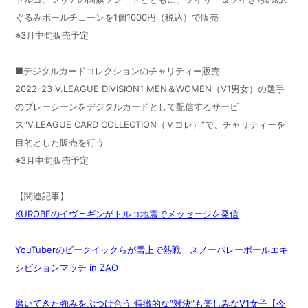
ぐるみボールチェーンを1個1000円（税込）で販売
※3月中旬販売予定
■デジタルカードコレクションのチャリティー販売
2022-23 V.LEAGUE DIVISION1 MEN＆WOMEN（V1男女）の選手
のプレーシーンをデジタルカードとして配信するサービ
ス“V.LEAGUE CARD COLLECTION（Ｖコレ）”で、チャリティーを
目的とした販売を行う
※3月中旬販売予定
【関連記事】
KUROBEのイヴェギンがトルコ地震でメッセージを発信
YouTuberのビークイックらが雪上で熱戦 スノーバレーボールエキ
シビションマッチ in ZAO
磨いてきた強みをぶつけ合う 特徴的な“対決”も楽しみなV1女子【今