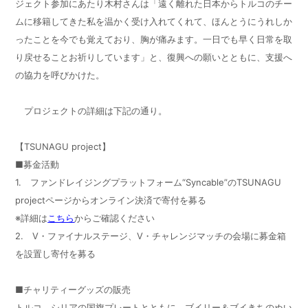
ジェクト参加にあたり木村さんは「遠く離れた日本からトルコのチー
ムに移籍してきた私を温かく受け入れてくれて、ほんとうにうれしか
ったことを今でも覚えており、胸が痛みます。一日でも早く日常を取
り戻せることお祈りしています」と、復興への願いとともに、支援へ
の協力を呼びかけた。
プロジェクトの詳細は下記の通り。
【TSUNAGU project】
■募金活動
1. ファンドレイジングプラットフォーム“Syncable”のTSUNAGU
projectページからオンライン決済で寄付を募る
※詳細は
こちら
からご確認ください
2. V・ファイナルステージ、V・チャレンジマッチの会場に募金箱
を設置し寄付を募る
■チャリティーグッズの販売
トルコ、シリアの国旗プレートとともに、ブイリー＆ブイきちのぬい