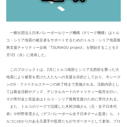
一般社団法人日本バレーボールリーグ機構（Vリーグ機構）はトル
コ・シリア地震の被災者をサポートするためのトルコ・シリア地震復
興支援チャリティー企画「TSUNAGU project」を開始することを3
月1日（水）に発表した。
このプロジェクトは、2月にトルコ南部とシリア北西部を襲った大
地震により被害を受けた人たちへの支援を目的としており、今シーズ
ンのV・ファイナルステージの終了時まで実施される。活動内容とし
ては募金活動やグッズ、デジタルカードのチャリティー販売を行い、
その寄付金と収益金はトルコ・シリア復興支援のために寄付される。
また、トルコのリーグで活躍した木村沙織さん（元・女子日本代
表）や狩野美雪さん（デフバレーボール女子日本チーム監督）ら、ト
ルコにゆかりのある元選手や監督たちがサポーターとして参加。プロ