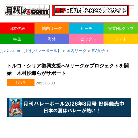
togg
navi
日本代表
国内リーグ
ビーチ
実業団/クラブ
学生
海外
トピックス
フォト
月バレ.com【月刊バレーボール】
>
国内リーグ
>
SV女子
>
トルコ・シリア復興支援へVリーグがプロジェクトを開
始 木村沙織らがサポート
SV女子
2023.03.03