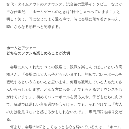
交代・タイムアウトのアナウンス、試合後の選手インタビューなどが
主な仕事だ。「ホームゲームのときは1日中しゃべっています！」と
明るく笑う。耳になじむよく通る声で、時に会場に落ち着きを与え、
時にさらなる熱狂へと誘導する。
ホームとアウェー
どちらのファンも楽しめることが大切
会場に来てくれたすべての観客に、観戦を楽しんでほしいという高
橋さん。「会場には大人も子どももいますし、初めてバレーボールを
観戦するという方もいると思います。何度も観戦している人もたくさ
んいらっしゃいます。どんな方にも楽しんでもらえるアナウンスを心
がけています」。初めてバレーボールを見る人や、子どもたちに向け
て、解説では易しい言葉選びを心がける。でも、それだけでは「玄人
の方は物足りないと感じるかもしれないので」、専門用語も織り交ぜ
る。
何より、会場のMCとしてもっとも心を砕いているのは、「ホーム