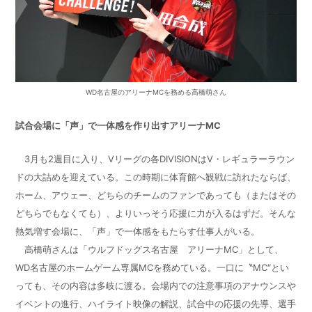
WD名古屋のアリーナMCを務める高橋萌さん
試合会場に「声」で一体感を作り出すアリーナMC
3月も2週目に入り、Vリーグの各DIVISIONはV・レギュラーラウン
ドの大詰めを迎えている。この時期に体育館へ観戦に訪れたならば、
ホーム、アウェー、どちらのチームのファンであっても（またはその
どちらでもなくても）、よりいっそう応援に力が入るはずだ。そんな
熱気増す会場に、「声」で一体感をもたらす仕事人がいる。
高橋萌さんは「ウルフドッグス名古屋 アリーナMC」として、
WD名古屋のホームゲーム専属MCを務めている。一口に〝MC″とい
っても、その内容は多岐に渡る。会場内での注意事項のアナウンスや
イベントの進行、ハイライト映像の解説、試合中の応援の先導、選手