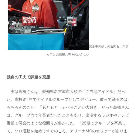
試合中の少しの合間も、スタ
ッフとの情報共有を欠かさない
独自の工夫で課題を克服
実は高橋さんは、愛知県名古屋市大須の「ご当地アイドル」だっ
た。高校3年生でアイドルグループとしてデビュー。歌って踊るのは
もちろんのこと、「もともとしゃべることが大好き」だった高橋さん
は、グループ内で年長者だったこともあり、出演するラジオやテレビ
番組で司会のような役回りが多かった。「25歳でグループを卒業し
て、ソロ活動を始めてすぐのころ、アリーナMCのオファーがありま