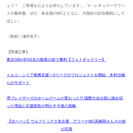
ょう！ ご来場を心よりお待ちしています」。V・レギュラーラウン
ドの最終盤、ぜひ、各会場のMCとともに、大熱狂の試合観戦にして
ほしい。
（取材／淺井恭子）
【関連記事】
東京GBが8142名の観客の前で勝利【フォトギャラリー】
トルコ・シリア復興支援へVリーグがプロジェクトを開始 木村沙織
らがサポート
堺ブレイザーズのホームゲームが変わった!? 国際大会仕様に踏み切
った理由と応援団長が明かす今後の策略
【次ページ】ウルフドッグス名古屋 アリーナMC高橋萌さんその他
の写真