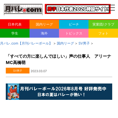
togg
navi
日本代表
国内リーグ
ビーチ
実業団/クラブ
学生
海外
トピックス
フォト
月バレ.com【月刊バレーボール】
>
国内リーグ
>
SV男子
>
「すべての方に楽しんでほしい」声の仕事人 アリーナ
MC高橋萌
SV男子
2023.03.07