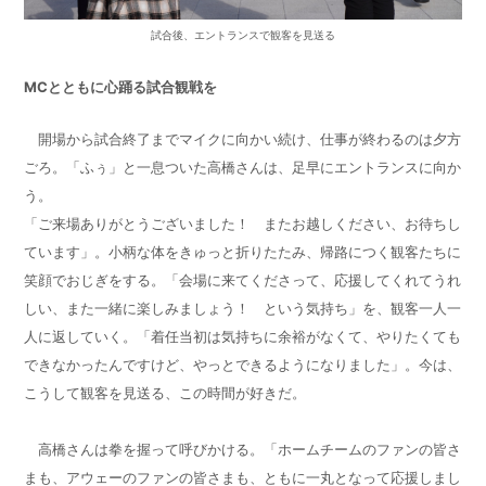
試合後、エントランスで観客を見送る
MCとともに心踊る試合観戦を
開場から試合終了までマイクに向かい続け、仕事が終わるのは夕方
ごろ。「ふぅ」と一息ついた高橋さんは、足早にエントランスに向か
う。
「ご来場ありがとうございました！ またお越しください、お待ちし
ています」。小柄な体をきゅっと折りたたみ、帰路につく観客たちに
笑顔でおじぎをする。「会場に来てくださって、応援してくれてうれ
しい、また一緒に楽しみましょう！ という気持ち」を、観客一人一
人に返していく。「着任当初は気持ちに余裕がなくて、やりたくても
できなかったんですけど、やっとできるようになりました」。今は、
こうして観客を見送る、この時間が好きだ。
高橋さんは拳を握って呼びかける。「ホームチームのファンの皆さ
まも、アウェーのファンの皆さまも、ともに一丸となって応援しまし