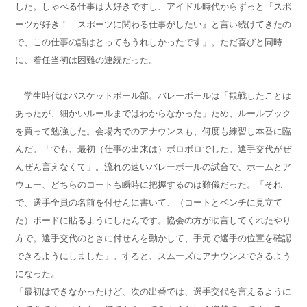
した。しゃべる仕事は大好きですし、アイドル時代からずっと『スポ
ーツが好き！ スポーツに関わる仕事がしたい』と言い続けてきたの
で、この仕事の話はとってもうれしかったです」。ただ喜びと同時
に、着任当初は困難の連続だった。
学生時代はバスケットボール部。バレーボールは「観戦したことは
あったが、細かいルールまではわからなかった」ため、ルールブック
を買って勉強した。会場内でのアナウンスも、何度も練習し本番に臨
んだ。「でも、最初（仕事の出来は）ボロボロでした。選手交代がぜ
んぜん言えなくて」。流れの速いバレーボールの試合で、ホームとア
ウェー、どちらのコートも瞬時に把握するのは難儀だった。「それ
で、選手全員の名前を付せんに書いて、（コートとベンチに見立て
た）ボードに貼るようにしたんです。協会の方が助言してくれたやり
方で。選手交代のときに付せんを動かして、手元で選手の位置を確認
できるようにしました」。すると、スムーズにアナウンスできるよう
になった。
「最初はできなかったけど、次の出番では、選手交代を言えるように