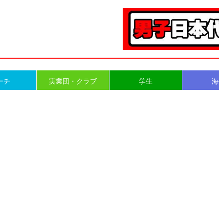
ーチ
実業団・クラブ
学生
海