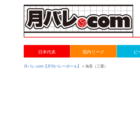
日本代表
国内リーグ
ビ
月バレ.com【月刊バレーボール】
> 海星（三重）