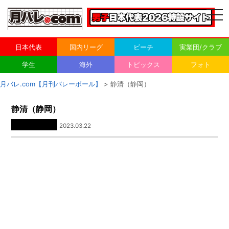
togg
navi
日本代表
国内リーグ
ビーチ
実業団/クラブ
学生
海外
トピックス
フォト
月バレ.com【月刊バレーボール】
> 静清（静岡）
静清（静岡）
2023.03.22