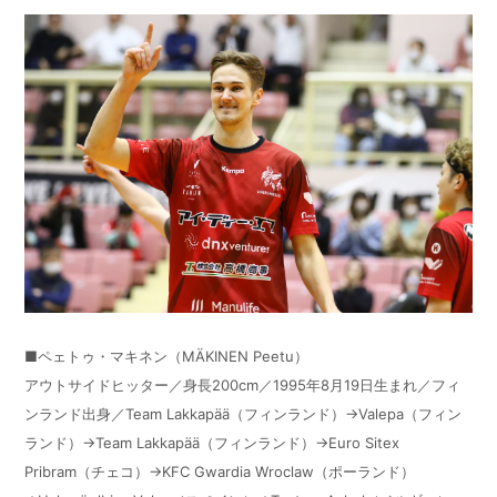
■ペェトゥ・マキネン（MÄKINEN Peetu）
アウトサイドヒッター／身長200cm／1995年8月19日生まれ／フィ
ンランド出身／Team Lakkapää（フィンランド）→Valepa（フィン
ランド）→Team Lakkapää（フィンランド）→Euro Sitex
Pribram（チェコ）→KFC Gwardia Wroclaw（ポーランド）