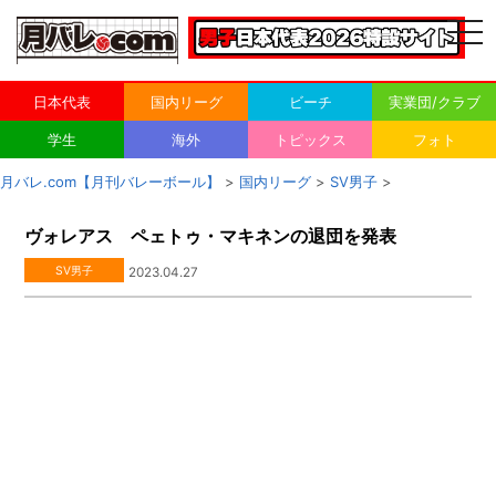
togg
navi
日本代表
国内リーグ
ビーチ
実業団/クラブ
学生
海外
トピックス
フォト
月バレ.com【月刊バレーボール】
>
国内リーグ
>
SV男子
>
ヴォレアス ペェトゥ・マキネンの退団を発表
SV男子
2023.04.27