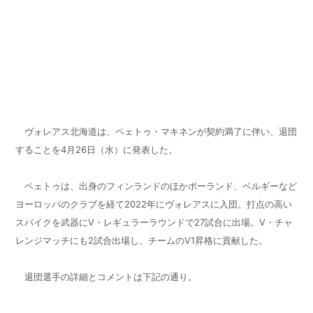
ヴォレアス北海道は、ペェトゥ・マキネンが契約満了に伴い、退団
することを4月26日（水）に発表した。
ペェトゥは、出身のフィンランドのほかポーランド、ベルギーなど
ヨーロッパのクラブを経て2022年にヴォレアスに入団。打点の高い
スパイクを武器にV・レギュラーラウンドで27試合に出場。V・チャ
レンジマッチにも2試合出場し、チームのV1昇格に貢献した。
退団選手の詳細とコメントは下記の通り。