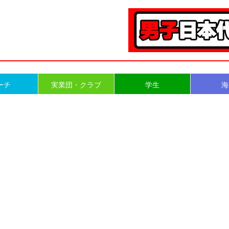
ーチ
実業団・クラブ
学生
海