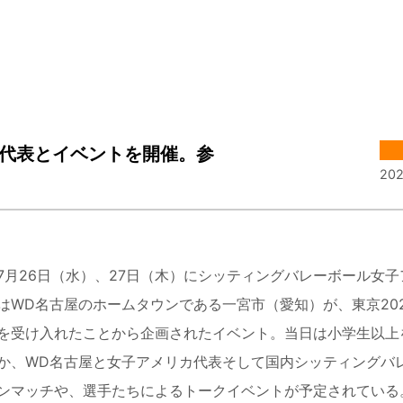
カ代表とイベントを開催。参
202
7
月
26
日（水）、
27
日（木）にシッティングバレーボール女子
は
WD
名古屋のホームタウンである一宮市（愛知）が、東京
20
を受け入れたことから企画されたイベント。当日は小学生以上
か、
WD
名古屋と女子アメリカ代表そして国内シッティングバ
ンマッチや、選手たちによるトークイベントが予定されている