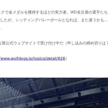
ックで金メダルを獲得するほどの実力者。
WD
名古屋の選手たち
したが、シッティングバレーボールとなれば、また違うかも…
。
古屋公式ウェブサイトで受け付け中だ（申し込みの締め切りは
//www.wolfdogs.jp/topics/detail/626
）