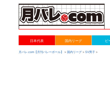
日本代表
国内リーグ
ビ
月バレ.com【月刊バレーボール】
>
国内リーグ
>
SV男子
>