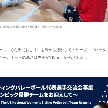
ルの練習に汗を流すWD名古屋の面々（写真：チーム提供）
ール。でん部（おしり）を床から浮かしてのサーブ、ブロック
ケー。ネットの高さは男子が
1.15
ｍ、女子が
1.05
ｍ。