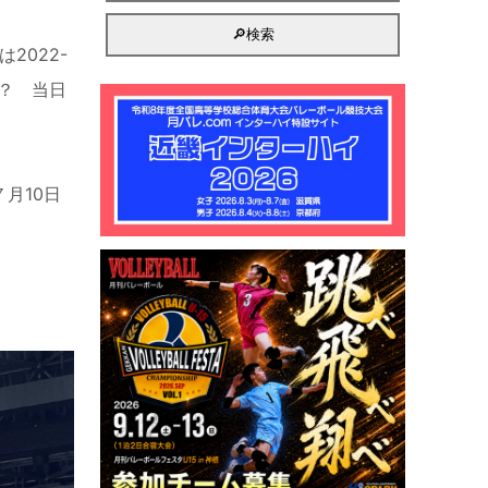
は
2022-
？ 当日
７月
10
日