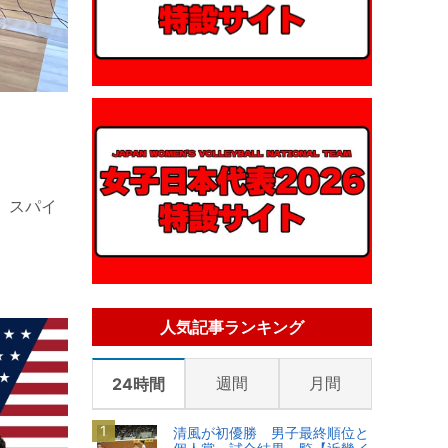
、スパイ
人気記事ランキング
週間
月間
24時間
清風が初優勝 男子最終順位と