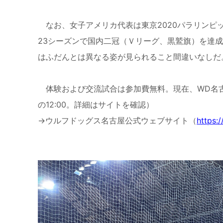
なお、女子アメリカ代表は東京
2020
パラリンピ
23
シーズンで国内二冠（Ｖリーグ、黒鷲旗）を達成
はふだんとは異なる姿が見られること間違いなしだ
体験および交流試合は参加費無料。現在、
WD
名
の
12:00
。詳細はサイトを確認）
→ウルフドッグス名古屋公式ウェブサイト（
https: