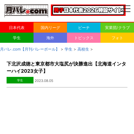
togg
navi
日本代表
国内リーグ
ビーチ
実業団/クラブ
学生
海外
トピックス
フォト
月バレ.com【月刊バレーボール】
>
学生
>
高校生
>
下北沢成徳と東京都市大塩尻が決勝進出【北海道インタ
ーハイ2023女子】
学生
2023.08.05