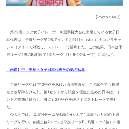
【Photo : AVC】
第22回アジア女子バレーボール選手権大会に出場している女子日
本代表は、予選リーグ第2戦でインドと9月1日（金）にナコンラチャ
シマ（タイ）で対戦し、ストレートで勝利した。この結果、日本は予
選リーグ2勝のB組1位で2次リーグ（1～8位グループ）に進んだ。
【画像】中川美柚ら女子日本代表その他の写真
予選リーグ初戦で13得点をあげた西川有喜が、この試合でも19得
点と攻撃陣をけん引。第1セットから試合を優位に進めた日本は、イ
ンドの攻撃に対応し、誰にも2桁得点を許さずにストレートで勝利し
た。
今大会では、出場14チームが4組に分かれて1回総当たり戦の予選
リーグを行い、各組上位2チームが2次リーグE、F組（1〜8位）へ進