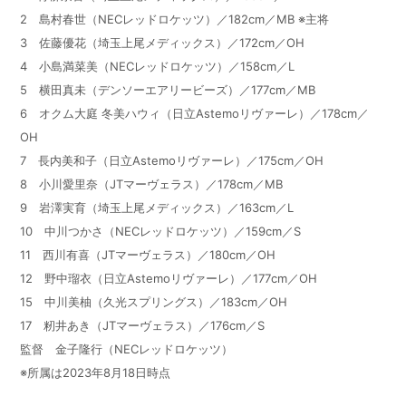
2 島村春世（NECレッドロケッツ）／182cm／MB ※主将
3 佐藤優花（埼玉上尾メディックス）／172cm／OH
4 小島満菜美（NECレッドロケッツ）／158cm／L
5 横田真未（デンソーエアリービーズ）／177cm／MB
6 オクム大庭 冬美ハウィ（日立Astemoリヴァーレ）／178cm／
OH
7 長内美和子（日立Astemoリヴァーレ）／175cm／OH
8 小川愛里奈（JTマーヴェラス）／178cm／MB
9 岩澤実育（埼玉上尾メディックス）／163cm／L
10 中川つかさ（NECレッドロケッツ）／159cm／S
11 西川有喜（JTマーヴェラス）／180cm／OH
12 野中瑠衣（日立Astemoリヴァーレ）／177cm／OH
15 中川美柚（久光スプリングス）／183cm／OH
17 籾井あき（JTマーヴェラス）／176cm／S
監督 金子隆行（NECレッドロケッツ）
※所属は2023年8月18日時点