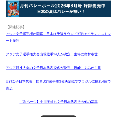
【関連記事】
アジア女子選手権が開幕 日本は予選ラウンド初戦でイランにストレ
ート勝利
アジア女子選手権大会出場選手14人が決定 主将に島村春世
アジア競技大会の女子日本代表12名が決定 岩崎こよみが主将
U21女子日本代表 世界U21選手権3位決定戦でブラジルに敗れ4位で
終了
【次ページ】
中川美柚
ら女子日本代表その他の写真