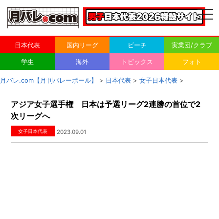
togg
navi
日本代表
国内リーグ
ビーチ
実業団/クラブ
学生
海外
トピックス
フォト
月バレ.com【月刊バレーボール】
>
日本代表
>
女子日本代表
>
アジア女子選手権 日本は予選リーグ2連勝の首位で2
次リーグへ
女子日本代表
2023.09.01