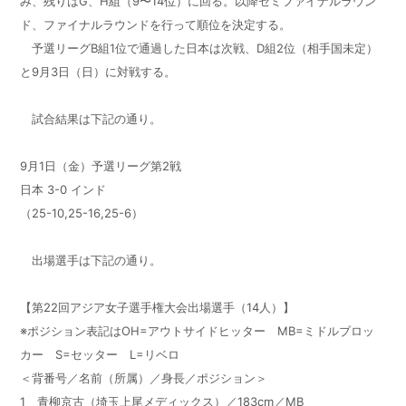
み、残りはG、H組（9〜14位）に回る。以降セミファイナルラウン
ド、ファイナルラウンドを行って順位を決定する。
予選リーグB組1位で通過した日本は次戦、D組2位（相手国未定）
と9月3日（日）に対戦する。
試合結果は下記の通り。
9月1日（金）予選リーグ第2戦
日本 3-0 インド
（25-10,25-16,25-6）
出場選手は下記の通り。
【第22回アジア女子選手権大会出場選手（14人）】
※ポジション表記はOH=アウトサイドヒッター MB=ミドルブロッ
カー S=セッター L=リベロ
＜背番号／名前（所属）／身長／ポジション＞
1 青柳京古（埼玉上尾メディックス）／183cm／MB