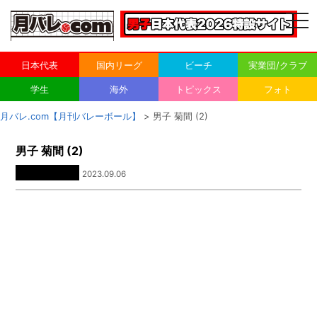
togg
navi
日本代表
国内リーグ
ビーチ
実業団/クラブ
学生
海外
トピックス
フォト
月バレ.com【月刊バレーボール】
> 男子 菊間 (2)
男子 菊間 (2)
2023.09.06