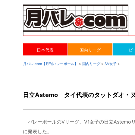
日本代表
国内リーグ
ビ
月バレ.com【月刊バレーボール】
>
国内リーグ
>
SV女子
>
日立Astemo タイ代表のタットダオ・
バレーボールのVリーグ、V1女子の日立Astem
に発表した。