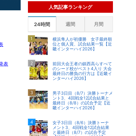
人気記事ランキング
週間
月間
24時間
横浜隼人が初優勝 女子最終順
表
位と個人賞、試合結果一覧【近
畿インターハイ2026】
発表
前回大会王者の鎮西高らすべて
のシード校がベスト4入り 大会
最終日の勝負の行方は【近畿イ
ンターハイ2026】
男子3日目（8/7）決勝トーナメ
ント3、4回戦全12試合結果と
最終日（8/8）の試合予定【近
畿インターハイ2026】
女子3日目（8/6）決勝トーナ
メント3、4回戦全12試合結果
と最終日（8/7）の試合予定