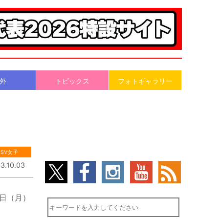
外
トピックス
フォトギャラリー
SV女子
3.10.03
2日（月）