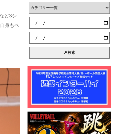
など3シ
、自身もベ