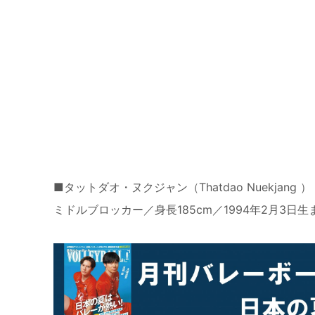
■タットダオ・ヌクジャン（Thatdao Nuekjang ）
ミドルブロッカー／身長185cm／1994年2月3