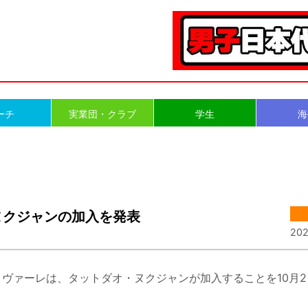
ーチ
実業団・クラブ
学生
海
ヌクジャンの加入を発表
202
oリヴァーレは、タットダオ・ヌクジャンが加入することを10月