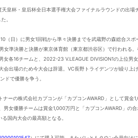
度天皇杯・皇后杯全日本選手権大会ファイナルラウンドの出場
した。
〜
10
（日）に男女
1
回戦から準々決勝までを武蔵野の森総合スポ
男女準決勝と決勝が東京体育館（東京都渋谷区）で行われる。
男女各
16
チームと、
2022-23 V.LEAGUE DIVISION1
の上位男
大会出場のため今大会は辞退。
VC
長野トライデンツが繰り上
ンドで優勝を争う。
トナーの株式会社カプコンが「カプコン
AWARD
」として賞金
1
、男女優勝チームは賞金
1,000
万円と「カプコン
AWARD
」の合
いる国内大会の最高額となる。
rd/0000101547
）にて購入可能。またバレともタウン会員向け