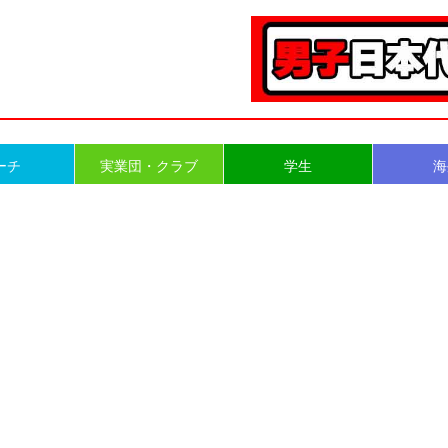
ーチ
実業団・クラブ
学生
海