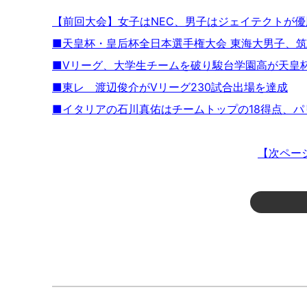
【前回大会】女子はNEC、男子はジェイテクトが優
■天皇杯・皇后杯全日本選手権大会 東海大男子、
■Vリーグ、大学生チームを破り駿台学園高が天皇
■東レ 渡辺俊介がVリーグ230試合出場を達成
■イタリアの石川真佑はチームトップの18得点、パリ
【次ペー