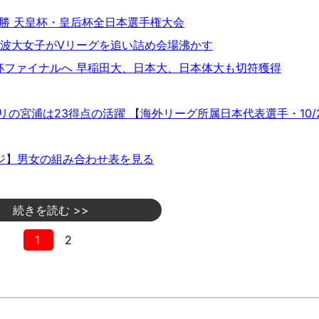
勝 天皇杯・皇后杯全日本選手権大会
筑波大女子がVリーグを追い詰め会場沸かす
杯ファイナルへ 早稲田大、日本大、日本体大も切符獲得
の宮浦は23得点の活躍 【海外リーグ所属日本代表選手・10/2
ジ】男女の組み合わせ表を見る
続きを読む >>
1
2