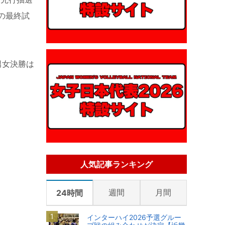
の最終試
男女決勝は
人気記事ランキング
週間
月間
24時間
インターハイ2026予選グルー