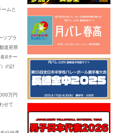
チームと
ーツプラ
都道府県
女各
8
チー
げ）の計
,000
万円
わせて
に先行抽選