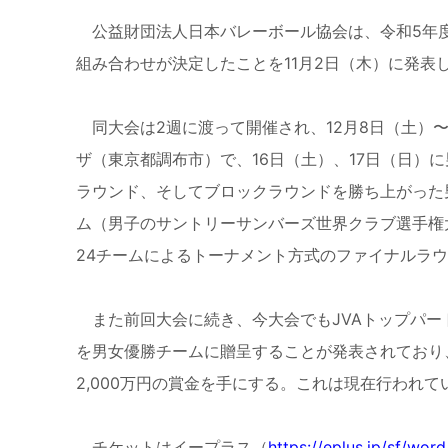
公益財団法人日本バレーボール協会は、令和
5
年
組み合わせが決定したことを
11
月
2
日（木）に発表
同大会は
2
週に渡って開催され、
12
月
8
日（土）
ザ（東京都調布市）で、
16
日（土）、
17
日（日）に
ラウンド、そしてブロックラウンドを勝ち上がった
ム（男子のサントリーサンバーズ世界クラブ選手権
24
チームによるトーナメント方式のファイナルラウ
また前回大会に続き、今大会でも
JVA
トップパー
を男女優勝チームに贈呈することが発表されており
2,000
万円の賞金を手にする。これは現在行われて
チケットはイープラス（
https://eplus.jp/sf/wo