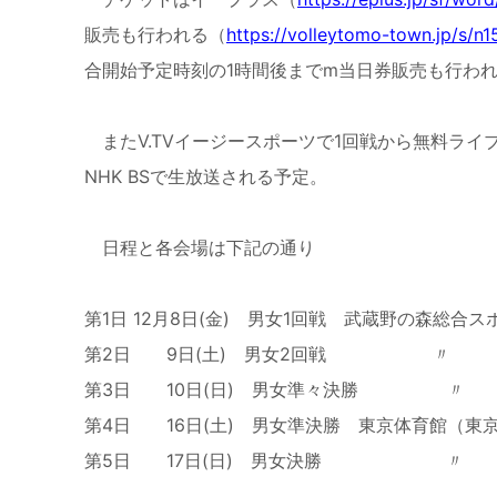
販売も行われる（
https://volleytomo-town.jp/s/n1
合開始予定時刻の
1
時間後まで
m
当日券販売も行わ
また
V.TV
イージースポーツで
1
回戦から無料ライ
NHK BS
で生放送される予定。
日程と各会場は下記の通り
第
1
日
12
月
8
日
(
金
)
男女
1
回戦 武蔵野の森総合ス
第
2
日
9
日
(
土
)
男女
2
回戦 〃
第
3
日
10
日
(
日
)
男女準々決勝 〃
第
4
日
16
日
(
土
)
男女準決勝 東京体育館（東京
第
5
日
17
日
(
日
)
男女決勝 〃