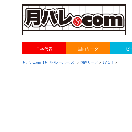
日本代表
国内リーグ
ビ
月バレ.com【月刊バレーボール】
>
国内リーグ
>
SV女子
>