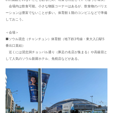
会場内は飲食可能。小さな物販コーナーはあるが、飲食物のバリエ
ーションは豊富でないことが多い。体育館１階のコンビニなどで準備
しておこう。
＜会場＞
■ソウル奨忠（チャンチュン）体育館（地下鉄3号線・東大入口駅5
番出口直結）
近くには奨忠洞チョッパル通り（豚足の名店が集まる）や高級宿と
して人気のソウル新羅ホテル、免税店などがある。