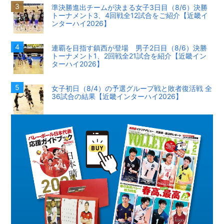
準決勝進出チームが決まる女子3日目（8/6）決勝
トーナメント3、4回戦全12試合をご紹介【近畿イ
ンターハイ2026】
連覇を目指す鎮西が登場 男子2日目（8/6）決勝
トーナメント1、2回戦全21試合を紹介【近畿イン
ターハイ2026】
女子初日（8/4）の予選グループ戦と敗者復活戦 全
36試合の結果【近畿インターハイ2026】