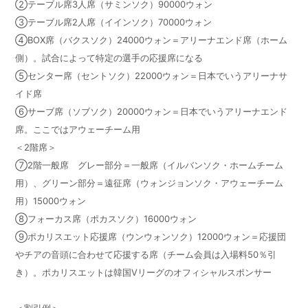
②テーブル席3人席（サミンソク）
90000
ウォン
③テーブル席2人席（イインソク）
70000
ウォン
④BOX
席（バクスソク）
24000
ウォン＝アリーナエンド席（ホーム
側）。試合によって特定の選手の応援席になる
⑤センター席（セントソク）
22000
ウォン＝日本でいうアリーナサ
イド席
⑥サーブ席（ソブソク）
20000
ウォン＝日本でいうアリーナエンド
席。ここではアウェーチーム用
＜2階席＞
⑦2階一般席 グレー部分＝一般席（イルバンソク・ホームチーム
用）、グリーン部分＝遠征席（ウォンジョンソク・アウェーチーム
用）
15000
ウォン
⑧フォーカス席（ポカスソク）
16000
ウォン
⑨ポカリスエット応援席（ウンウォンソク）
12000
ウォン＝応援団
やチアの音頭に合わせて応援する席（チーム会員は入場料
50
％引
き）。ポカリスエットは韓国
V
リーグのオフィシャルスポンサー
＜割引例＞