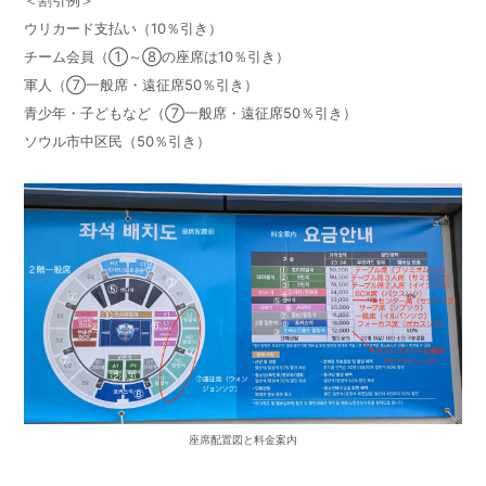
ウリカード支払い（
10
％引き）
チーム会員（①～⑧の座席は
10
％引き）
軍人（⑦一般席・遠征席
50
％引き）
青少年・子どもなど（⑦一般席・遠征席
50
％引き）
ソウル市中区民（
50
％引き）
座席配置図と料金案内