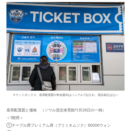
チケットボックス。座席配置図や料金案内はハングルで記され、英語表記はない
座席配置図と価格 （ソウル奨忠体育館
11
月
26
日の一例）
＜1階席＞
①テーブル席プレミアム席（プリミオムソク）
90000
ウォン