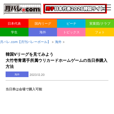
togg
navi
日本代表
国内リーグ
ビーチ
実業団/クラブ
学生
海外
トピックス
フォト
月バレ.com【月刊バレーボール】
>
海外
>
韓国Vリーグを見てみよう
大竹壱青選手所属ウリカードホームゲームの当日券購入
方法
海外
2023.12.20
当日券は会場で購入可能