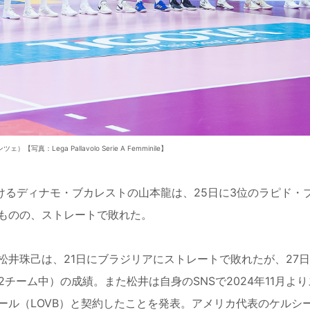
【写真：Lega Pallavolo Serie A Femminile】
けるディナモ・ブカレストの山本龍は、25日に3位のラピド・
ものの、ストレートで敗れた。
井珠己は、21日にブラジリアにストレートで敗れたが、27
チーム中）の成績。また松井は自身のSNSで2024年11月よ
ール（LOVB）と契約したことを発表。アメリカ代表のケルシ