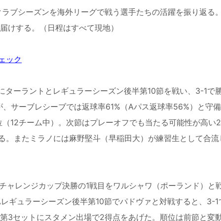
クラブシーズンを海外リーグで戦う選手たちの活躍を振り返る。
お届けする。（日程はすべて現地）
ェック
ターラントとレギュラーシーズン後半第10節を戦い、3-1で
、サーブレシーブでは返球率61%（Aパス返球率56%）と守
位（12チーム中）。次節はプレーオフでも当たる可能性が高い
る。またミラノには麻野堅斗（早稲田大）が練習生として合流
チャレンジカップ決勝の1戦目をワルシャワ（ポーランド）と戦
レギュラーシーズン後半第10節でパドヴァと対戦すると、3-1
第3セットにスタメン出場で2得点をあげた。順位は前節と変