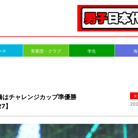
ーチ
実業団・クラブ
学生
海
橋はチャレンジカップ準優勝
女
202
27】