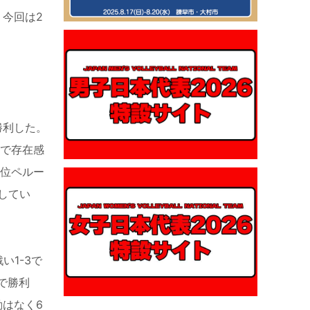
今回は2
勝利した。
備で存在感
2位ペルー
してい
い1-3で
で勝利
動はなく6