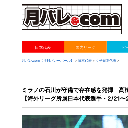
日本代表
国内リーグ
ビ
月バレ.com【月刊バレーボール】
>
日本代表
>
女子日本代表
>
ミラノの石川が守備で存在感を発揮 髙
【海外リーグ所属日本代表選手・2/21〜