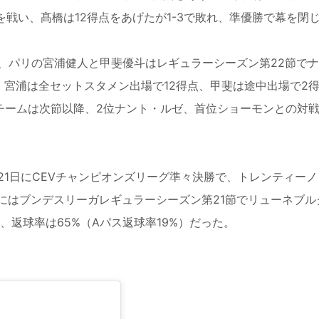
を戦い、髙橋は12得点をあげたが1-3で敗れ、準優勝で幕を閉
、パリの宮浦健人と甲斐優斗はレギュラーシーズン第22節で
。宮浦は全セットスタメン出場で12得点、甲斐は途中出場で2
るチームは次節以降、2位ナント・ルゼ、首位ショーモンとの対
1日にCEVチャンピオンズリーグ準々決勝で、トレンティーノ
にはブンデスリーガレギュラーシーズン第21節でリューネブル
、返球率は65%（Aパス返球率19%）だった。