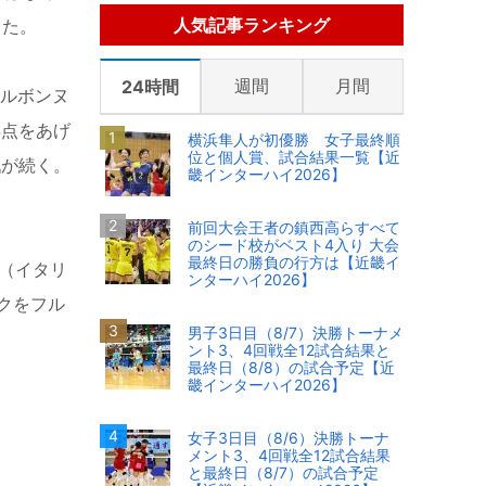
人気記事ランキング
じた。
週間
月間
24時間
ナルボンヌ
得点をあげ
横浜隼人が初優勝 女子最終順
位と個人賞、試合結果一覧【近
戦が続く。
畿インターハイ2026】
前回大会王者の鎮西高らすべて
のシード校がベスト4入り 大会
最終日の勝負の行方は【近畿イ
（イタリ
ンターハイ2026】
クをフル
男子3日目（8/7）決勝トーナメ
ント3、4回戦全12試合結果と
最終日（8/8）の試合予定【近
畿インターハイ2026】
女子3日目（8/6）決勝トーナ
メント3、4回戦全12試合結果
と最終日（8/7）の試合予定