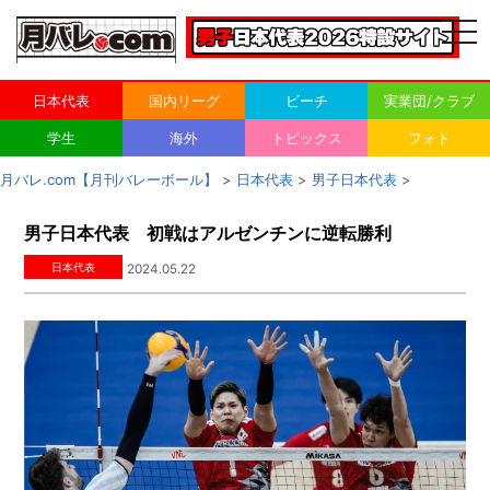
togg
navi
日本代表
国内リーグ
ビーチ
実業団/クラブ
学生
海外
トピックス
フォト
月バレ.com【月刊バレーボール】
>
日本代表
>
男子日本代表
>
男子日本代表 初戦はアルゼンチンに逆転勝利
日本代表
2024.05.22