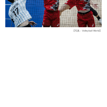
【写真：Volleyball World】