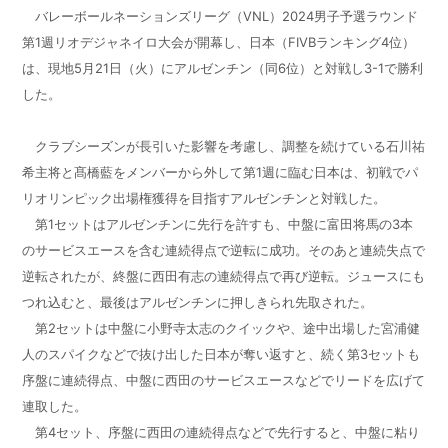
バレーボールネーションズリーグ（VNL）2024男子予選ラウンド
第1週リオデジャネイロ大会が開幕し、日本（FIVBランキング4位）
は、現地5月21日（火）にアルゼンチン（同6位）と対戦し3-1で勝利
した。
クラブシーズンが長引いた影響を考慮し、調整を続けている石川祐
希主将と髙橋藍をメンバーから外して第1週に臨む日本は、初戦でパ
リオリンピック出場権獲得を目指すアルゼンチンと対戦した。
第1セットはアルゼンチンに先行を許すも、中盤に富田将馬の3本
のサービスエースを含む連続得点で逆転に成功。そのあと連続失点で
逆転されたが、終盤に西田有志の連続得点で再び逆転。ジュースにも
つれ込むと、最後はアルゼンチンに押しきられ先取された。
第2セットは中盤に小野寺太志のクイックや、途中出場した宮浦健
人のスパイクなどで抜け出した日本が奪い返すと、続く第3セットも
序盤に連続得点、中盤に西田のサービスエースなどでリードを広げて
連取した。
第4セット、序盤に西田の連続得点などで先行すると、中盤に粘り