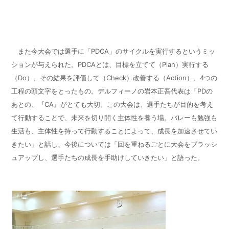
また今大会では選手に「
PDCA
」のサイクルを実行するというミッ
ションが与えられた。
PDCA
とは、目標を立てて（
Plan
）実行する
（
Do
）、その結果を評価して（
Check
）改善する（
Action
）、
4
つの
工程の頭文字をとったもの。デルフィーノの岩本正吾代表は「
PD
の
あとの、『
CA
』がとても大切。この大会は、選手たちが目的を考え
て行動することで、未来を切り開く主体性を養う場。バレーも勉強も
生活も、主体性を持って行動することによって、成長を加速させてい
きたい」と話し、今後については「回を重ねるごとに大会をブラッシ
ュアップし、選手たちの成長を手助けしていきたい」と語った。