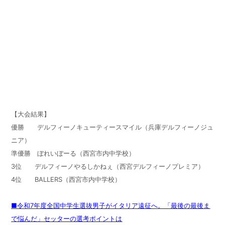
【大会結果】
優勝 デルフィーノキューティースマイル（兵庫デルフィーノジュ
ニア）
準優勝 ぼれいぼーる（西宮市内中学校）
3
位 デルフィーノやるしかねぇ（西宮デルフィーノプレミア）
4
位
BALLERS
（西宮市内中学校）
■令和7年度全国中学生選抜男子がイタリア遠征へ。「最後の最後ま
で悩んだ」セッターの選考ポイントは