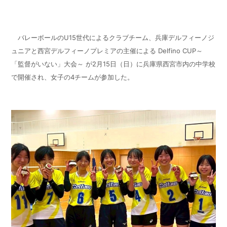
バレーボールの
U15
世代によるクラブチーム、兵庫デルフィーノジ
ュニアと西宮デルフィーノプレミアの主催による
Delfino CUP
～
「監督がいない」大会～ が
2
月
15
日（日）に兵庫県西宮市内の中学校
で開催され、女子の
4
チームが参加した。