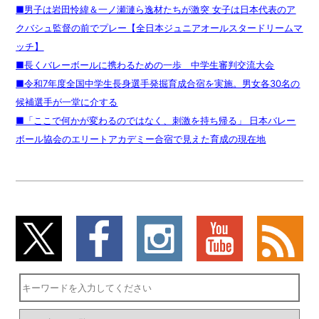
■男子は岩田怜緯＆一ノ瀬漣ら逸材たちが激突 女子は日本代表のア
クバシュ監督の前でプレー【全日本ジュニアオールスタードリームマ
ッチ】
■長くバレーボールに携わるための一歩 中学生審判交流大会
■令和7年度全国中学生長身選手発掘育成合宿を実施。男女各30名の
候補選手が一堂に介する
■「ここで何かが変わるのではなく、刺激を持ち帰る」 日本バレー
ボール協会のエリートアカデミー合宿で見えた育成の現在地