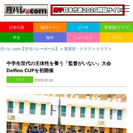
togg
navi
日本代表
国内リーグ
ビーチ
実業団/クラブ
学生
海外
トピックス
フォト
月バレ.com【月刊バレーボール】
>
実業団・クラブ
>
クラブ
>
中学生世代の主体性を養う「監督がいない」大会
Delfino CUPを初開催
クラブ
2026.02.24