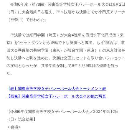
令和6年度（第78回）関東高等学校女子バレーボール大会は6月2日
（日）に大会最終日を迎え、準々決勝から決勝までが小田原アリーナ
（神奈川）で行われた。
準決勝では細田学園（埼玉）が大会4連覇を目指す下北沢成徳（東
京）を1セットダウンから逆転で下し決勝へと進出。もう1試合は、前
回大会準優勝の共栄学園（東京）が駿台学園（東京）との東京対決を
制し決勝へと駒を進めた。決勝は交互にセットを取り合いフルセット
の接戦となったが、共栄学園が制して9年ぶり9度目の優勝を飾っ
た。
【
表】関東高等学校女子バレーボール大会トーナメント表
【画像】関東高等学校女子バレーボール大会その他の写真
【令和6年度関東高等学校女子バレーボール大会／2024年6月2日
（日）試合結果】
＜会場＞