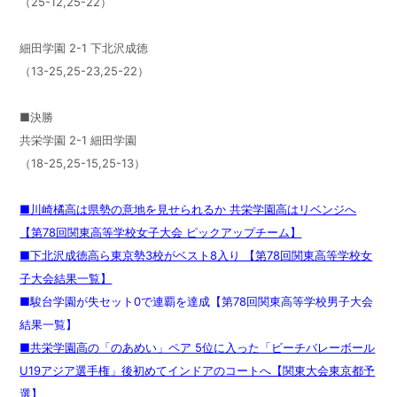
（25-12,25-22）
細田学園 2-1 下北沢成徳
（13-25,25-23,25-22）
■決勝
共栄学園 2-1 細田学園
（18-25,25-15,25-13）
■川崎橘高は県勢の意地を見せられるか 共栄学園高はリベンジへ
【第78回関東高等学校女子大会 ピックアップチーム】
■下北沢成徳高ら東京勢3校がベスト8入り 【第78回関東高等学校女
子大会結果一覧】
■
駿台学園が失セット0で連覇を達成【第78回関東高等学校男子大会
結果一覧】
■共栄学園高の「のあめい」ペア 5位に入った「ビーチバレーボール
U19アジア選手権」後初めてインドアのコートへ【関東大会東京都予
選】