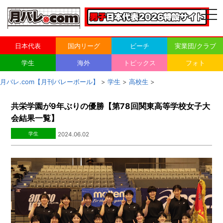
togg
navi
日本代表
国内リーグ
ビーチ
実業団/クラブ
学生
海外
トピックス
フォト
月バレ.com【月刊バレーボール】
>
学生
>
高校生
>
共栄学園が9年ぶりの優勝【第78回関東高等学校女子大
会結果一覧】
学生
2024.06.02