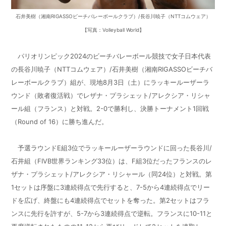
石井美樹（湘南RIGASSOビーチバレーボールクラブ）/長谷川暁子（NTTコムウェア）
【写真：Volleyball World】
パリオリンピック2024のビーチバレーボール競技で女子日本代表
の長谷川暁子（NTTコムウェア）/石井美樹（湘南RIGASSOビーチバ
レーボールクラブ）組が、現地8月3日（土）にラッキールーザーラ
ウンド（敗者復活戦）でレザナ・プラシェット/アレクシア・リシャ
ール組（フランス）と対戦。2-0で勝利し、決勝トーナメント1回戦
（Round of 16）に勝ち進んだ。
予選ラウンドE組3位でラッキールーザーラウンドに回った長谷川/
石井組（FIVB世界ランキング33位）は、F組3位だったフランスのレ
ザナ・プラシェット/アレクシア・リシャール（同24位）と対戦。第
1セットは序盤に3連続得点で先行すると、7-5から4連続得点でリー
ドを広げ、終盤にも4連続得点でセットを奪った。第2セットはフラ
ンスに先行を許すが、5-7から3連続得点で逆転。フランスに10-11と