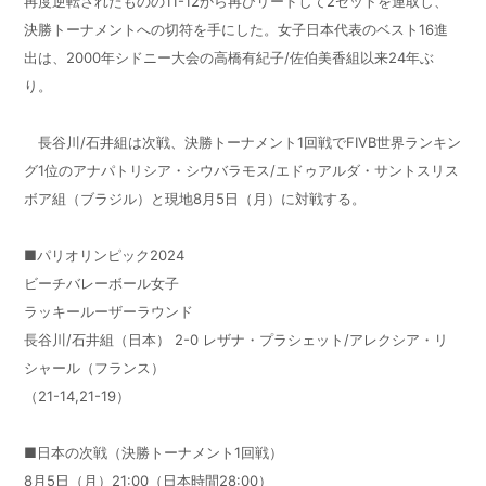
再度逆転されたものの11-12から再びリードして2セットを連取し、
決勝トーナメントへの切符を手にした。女子日本代表のベスト16進
出は、2000年シドニー大会の高橋有紀子/佐伯美香組以来24年ぶ
り。
長谷川/石井組は次戦、決勝トーナメント1回戦でFIVB世界ランキン
グ1位のアナパトリシア・シウバラモス/エドゥアルダ・サントスリス
ボア組（ブラジル）と現地8月5日（月）に対戦する。
■パリオリンピック2024
ビーチバレーボール女子
ラッキールーザーラウンド
長谷川/石井組（日本） 2-0 レザナ・プラシェット/アレクシア・リ
シャール（フランス）
（21-14,21-19）
■日本の次戦（決勝トーナメント1回戦）
8月5日（月）21:00（日本時間28:00）