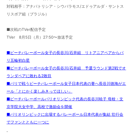
対戦相手：アナパトリシア・シウバラモス/エドゥアルダ・サントス
リスボア組（ブラジル）
■次戦のTVer配信予定
TVer 8月5日（月）27:50〜放送予定
■ビーチバレーボール女子の長谷川/石井組 リトアニアペアからパ
リ五輪初白星
■ビーチバレーボール女子の長谷川/石井組 予選ラウンド第2戦でオ
ランダペアに敗れる2敗目
■パリで戦うビーチバレーボール女子日本代表の妻へ長谷川徳海がエ
ール「とにかく楽しみきってほしい」
■ビーチバレーボールパリオリンピック代表の長谷川暁子 母校・文
京学院大女中学、高校で激励会を開催
■パリオリンピックに出場するバレーボール日本代表が集結 壮行会
でファンとともに一つに