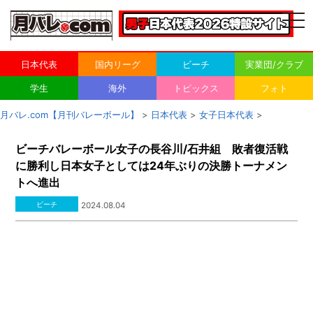
togg
navi
日本代表
国内リーグ
ビーチ
実業団/クラブ
学生
海外
トピックス
フォト
月バレ.com【月刊バレーボール】
>
日本代表
>
女子日本代表
>
ビーチバレーボール女子の長谷川/石井組 敗者復活戦
に勝利し日本女子としては24年ぶりの決勝トーナメン
トへ進出
ビーチ
2024.08.04