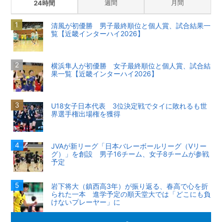
週間
月間
24時間
清風が初優勝 男子最終順位と個人賞、試合結果一
覧【近畿インターハイ2026】
横浜隼人が初優勝 女子最終順位と個人賞、試合結
果一覧【近畿インターハイ2026】
U18女子日本代表 3位決定戦でタイに敗れるも世
界選手権出場権を獲得
JVAが新リーグ「日本バレーボールリーグ（Vリー
グ）」を創設 男子16チーム、女子8チームが参戦
予定
岩下将大（鎮西高3年）が振り返る、春高で心を折
られた一本 進学予定の順天堂大では「どこにも負
けないプレーヤー」に