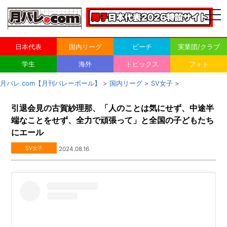
togg
navi
日本代表
国内リーグ
ビーチ
実業団/クラブ
学生
海外
トピックス
フォト
月バレ.com【月刊バレーボール】
>
国内リーグ
>
SV女子
>
引退会見の古賀紗理那、「人のことは気にせず、中途半
端なことをせず、全力で頑張って」と全国の子どもたち
にエール
SV女子
2024.08.16