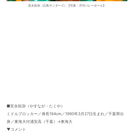
安永拓弥（広島サンダーズ）【写真：月刊バレーボール】
■安永拓弥（やすなが・たくや）
ミドルブロッカー／身長194cm／1990年3月27日生まれ／千葉県出
身／東海大付浦安高（千葉）→東海大
▼コメント