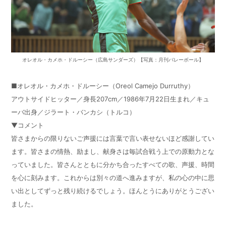
オレオル・カメホ・ドルーシー（広島サンダーズ）【写真：月刊バレーボール】
■オレオル・カメホ・ドルーシー（Oreol Camejo Durruthy）
アウトサイドヒッター／身長207cm／1986年7月22日生まれ／キュ
ーバ出身／ジラート・バンカシ（トルコ）
▼コメント
皆さまからの限りないご声援には言葉で言い表せないほど感謝してい
ます。皆さまの情熱、励まし、献身さは毎試合戦う上での原動力とな
っていました。皆さんとともに分かち合ったすべての歌、声援、時間
を心に刻みます。これからは別々の道へ進みますが、私の心の中に思
い出としてずっと残り続けるでしょう。ほんとうにありがとうござい
ました。