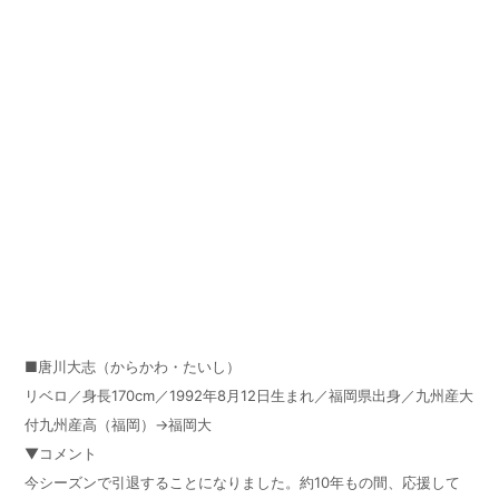
■唐川大志（からかわ・たいし）
リベロ／身長170cm／1992年8月12日生まれ／福岡県出身／九州産大
付九州産高（福岡）→福岡大
▼コメント
今シーズンで引退することになりました。約10年もの間、応援して