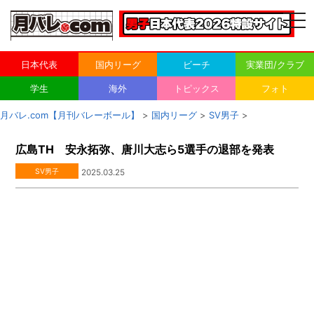
togg
navi
日本代表
国内リーグ
ビーチ
実業団/クラブ
学生
海外
トピックス
フォト
月バレ.com【月刊バレーボール】
>
国内リーグ
>
SV男子
>
広島TH 安永拓弥、唐川大志ら5選手の退部を発表
SV男子
2025.03.25