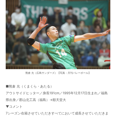
熊倉 允（広島サンダーズ）【写真：月刊バレーボール】
■熊倉 允（くまくら・あたる）
アウトサイドヒッター／身長191cm／1995年12月17日生まれ／福島
県出身／郡山北工高（福島）→順天堂大
▼コメント
7シーズン在籍させていただきすべてにおいて成長させていただきま