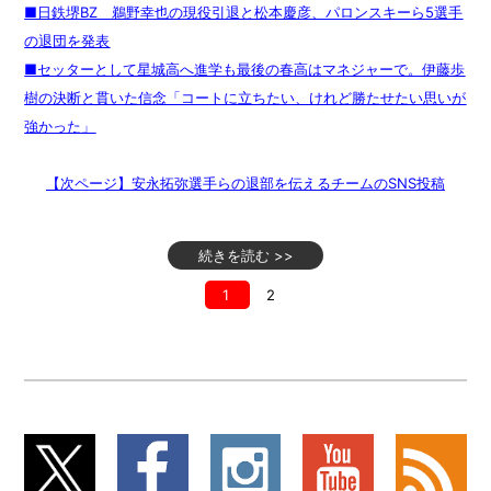
■日鉄堺BZ 鵜野幸也の現役引退と松本慶彦、パロンスキーら5選手
の退団を発表
■セッターとして星城高へ進学も最後の春高はマネジャーで。伊藤歩
樹の決断と貫いた信念「コートに立ちたい、けれど勝たせたい思いが
強かった」
【次ページ】安永拓弥選手らの退部を伝えるチームのSNS投稿
続きを読む >>
1
2