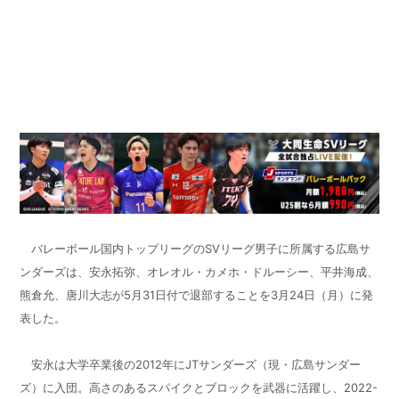
バレーボール国内トップリーグのSVリーグ男子に所属する広島サ
ンダーズは、安永拓弥、オレオル・カメホ・ドルーシー、平井海成、
熊倉允、唐川大志が5月31日付で退部することを3月24日（月）に発
表した。
安永は大学卒業後の2012年にJTサンダーズ（現・広島サンダー
ズ）に入団。高さのあるスパイクとブロックを武器に活躍し、2022-