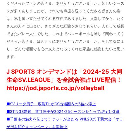
くださったファンの皆さま、ありがとうございました。苦しいシーズ
ンが多くありましたが、それでも声援を送ってくださる皆さんの姿
は、私を奮い立たせてくれる存在でありました。入部してから、たく
さんの人々に出会い、さまざまな経験をさせてもらい、人として成長
できたバレー人生でした。これまでバレーボールを通して関わってく
ださった皆さま、ほんとうにありがとうございました。そしてなによ
り、どんな場面でも心の支えとなってくれた家族に感謝したいと思い
ます。
J SPORTS オンデマンドは「2024-25 大同
生命SV.LEAGUE」を全試合独占LIVE配信！
https://jod.jsports.co.jp/volleyball
■SVリーグ男子 広島THがCS出場圏内の6位へ浮上
■STINGS愛知 道井淳平が2024-25シーズンをもって現役を引退
■千葉市の魅力を伝えてチケットが当たる VNL2025千葉大会「オラ
が街を紹介キャンペーン」を開催中