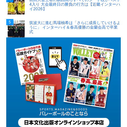
4入り 大会最終日の勝負の行方は【近畿インターハ
イ2026】
筑波大に進む馬場柚希は「さらに成長していけるよ
うに」 インターハイ＆春高優勝の金蘭会高で卒業
式