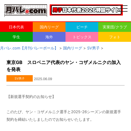
togg
navi
日本代表
国内リーグ
ビーチ
実業団/クラブ
学生
海外
トピックス
フォト
月バレ.com【月刊バレーボール】
>
国内リーグ
>
SV男子
>
東京GB スロベニア代表のヤン・コザメルニクの加入
を発表
SV男子
2025.06.09
【新規選手契約のお知らせ】
このたび、ヤン・コザメルニク選手と2025-26シーズンの新規選手
契約を締結いたしましたのでお知らせいたします。