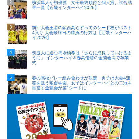
横浜隼人が初優勝 女子最終順位と個人賞、試合結
果一覧【近畿インターハイ2026】
前回大会王者の鎮西高らすべてのシード校がベスト
4入り 大会最終日の勝負の行方は【近畿インターハ
イ2026】
筑波大に進む馬場柚希は「さらに成長していけるよ
うに」 インターハイ＆春高優勝の金蘭会高で卒業
式
春の高校バレー組み合わせが決定 男子は大会4連
覇を狙う駿台学園、女子はインターハイとの二冠を
目指す金蘭会が第1シードに