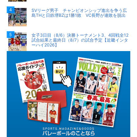
SVリーグ男子 チャンピオンシップ進出を争う広
島THと日鉄堺BZは1勝1敗 VC長野が連敗を脱出
女子3日目（8/6）決勝トーナメント3、4回戦全12
試合結果と最終日（8/7）の試合予定【近畿インタ
ーハイ2026】