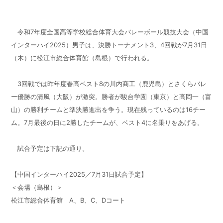
令和7年度全国高等学校総合体育大会バレーボール競技大会（中国
インターハイ2025）男子は、決勝トーナメント3、4回戦が7月31日
（木）に松江市総合体育館（島根）で行われる。
3回戦では昨年度春高ベスト8の川内商工（鹿児島）とさくらバレ
ー優勝の清風（大阪）が激突。勝者が駿台学園（東京）と高岡一（富
山）の勝利チームと準決勝進出を争う。現在残っているのは16チー
ム。7月最後の日に2勝したチームが、ベスト4に名乗りをあげる。
試合予定は下記の通り。
【中国インターハイ2025／7月31日試合予定】
＜会場（島根）＞
松江市総合体育館 A、B、C、Dコート