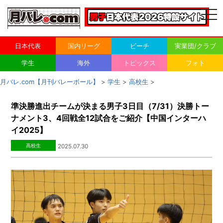
togg
navi
日本代表
国内リーグ
ビーチ
実業団/クラブ
学生
海外
トピックス
フォト
月バレ.com【月刊バレーボール】
>
学生
>
高校生
>
準決勝進出チームが決まる男子3日目（7/31）決勝トー
ナメント3、4回戦全12試合をご紹介【中国インターハ
イ2025】
高校生
2025.07.30