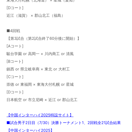
[Dコート]
近江（滋賀） × 郡山北工（福島）
■4回戦
【第3試合（第2試合終了60分後に開始）】
[Aコート]
駿台学園 or 高岡一 × 川内商工 or 清風
[Bコート]
鎮西 or 県立岐阜商 × 東北 or 大村工
[Cコート]
崇徳 or 東福岡 × 東海大付札幌 or 星城
[Dコート]
日本航空 or 市立尼崎 × 近江 or 郡山北工
【中国インターハイ2025特設サイト】
■試合男子2日目（7/30）決勝トーナメント1、2回戦全21試合結果
【中国インターハイ2025】