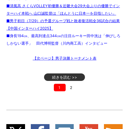
■清風高 さくらVOLLEY初優勝＆近畿大会29大会ぶりの優勝でイン
ターハイ本戦へ 山口誠監督は「ほんとうに日本一を目指したい」
■男子初日（7/29）の予選グループ戦と敗者復活戦全36試合の結果
【中国インターハイ2025】
■身長194㎝、最高到達点344㎝の注目ルーキー田中洸は「伸びしろ
しかない選手」 田代博明監督（川内商工高）インタビュー
【次ページ】男子決勝トーナメント表
続きを読む >>
1
2