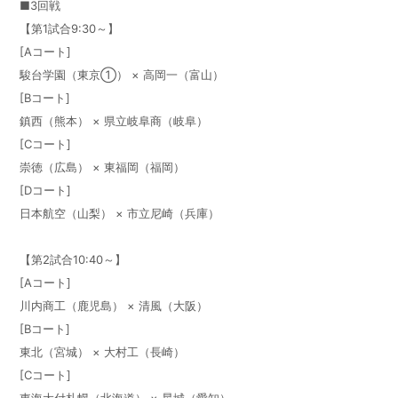
■3回戦
【第1試合9:30～】
[Aコート]
駿台学園（東京①） × 高岡一（富山）
[Bコート]
鎮西（熊本） × 県立岐阜商（岐阜）
[Cコート]
崇徳（広島） × 東福岡（福岡）
[Dコート]
日本航空（山梨） × 市立尼崎（兵庫）
【第2試合10:40～】
[Aコート]
川内商工（鹿児島） × 清風（大阪）
[Bコート]
東北（宮城） × 大村工（長崎）
[Cコート]
東海大付札幌（北海道） × 星城（愛知）