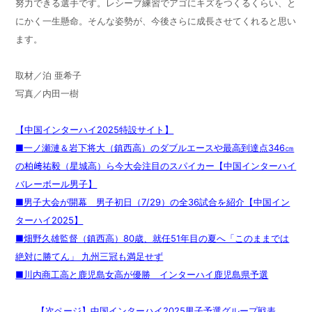
努力できる選手です。レシーブ練習でアゴにキズをつくるくらい、と
にかく一生懸命。そんな姿勢が、今後さらに成長させてくれると思い
ます。
取材／泊 亜希子
写真／内田一樹
【中国インターハイ2025特設サイト】
■一ノ瀬漣＆岩下将大（鎮西高）のダブルエースや最高到達点346㎝
の柏﨑祐毅（星城高）ら今大会注目のスパイカー【中国インターハイ
バレーボール男子】
■男子大会が開幕 男子初日（7/29）の全36試合を紹介【中国イン
ターハイ2025】
■畑野久雄監督（鎮西高）80歳、就任51年目の夏へ「このままでは
絶対に勝てん」 九州三冠も満足せず
■川内商工高と鹿児島女高が優勝 インターハイ鹿児島県予選
【次ページ】中国インターハイ2025男子予選グループ戦表