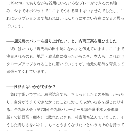
（
194cm
）でありながら器用にいろいろなプレーができるのも強
み。今までオポジットでここまでやれる選手はいませんでしたし、こ
れにレセプションまで加われば、ほんとうにすごい存在になると思っ
ています。
――鹿児島のバレーを盛り上げたい、と川内商工高を選びました
彼にはいつも「鹿児島の田中洸になれ」と伝えています。ここまで
注目されるのも、地元・鹿児島に残ったからこそ。本人も、これだけ
クローズアップされることに驚いていますが、地元の期待を背負って
頑張ってくれています。
――性格面はいかがですか？
負けず嫌いですね。練習試合でも、ちょっとしたミスを悔しがった
り、自分がうまくできなかったことに対してふがいなさを感じたりす
る。全九州大会（第
70
回 全九州バレーボール総合選手権大会準決
勝）で鎮西高（熊本）に敗れたときも、相当落ち込んでいました。そ
うした悔しさをバネに、もっとうまくなりたいという向上心を持って