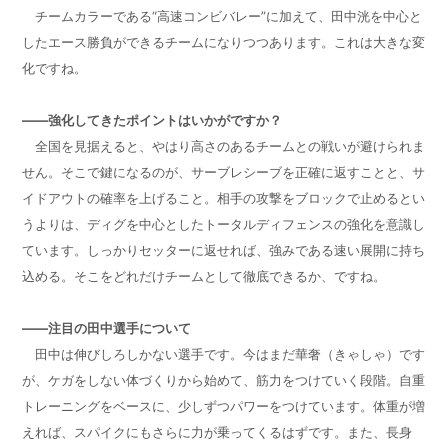
チームカラーである“高速コンビバレー”に加えて、田中洸を中心と
したエース勝負ができるチームになりつつあります。これは大きな変
化ですね。
――強化してきたポイントはいかがですか？
全国を見据えると、やはり高さのあるチームとの戦いが避けられま
せん。そこで鍵になるのが、サーブレシーブを正確に返すことと、サ
イドアウトの確率を上げること。相手の攻撃をブロックで止めるとい
うよりは、ディグを中心としたトータルディフェンスの強化を意識し
ています。しっかりセッターに返せれば、強みである速い展開に持ち
込める。そこをどれだけチームとして徹底できるか、ですね。
――注目の田中選手について
田中は伸びしろしかない選手です。今はまだ華奢（きゃしゃ）です
が、ケガをしない体づくりから始めて、筋力をつけていく段階。自重
トレーニングをベースに、少しずつパワーをつけています。体重が増
えれば、スパイクにもさらに力が乗ってくるはずです。また、長身