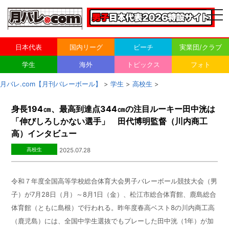
togg
navi
日本代表
国内リーグ
ビーチ
実業団/クラブ
学生
海外
トピックス
フォト
月バレ.com【月刊バレーボール】
>
学生
>
高校生
>
身長194㎝、最高到達点344㎝の注目ルーキー田中洸は
「伸びしろしかない選手」 田代博明監督（川内商工
高）インタビュー
高校生
2025.07.28
令和７年度全国高等学校総合体育大会男子バレーボール競技大会（男
子）が
7
月
28
日（月）～
8
月
1
日（金）、松江市総合体育館、鹿島総合
体育館（ともに島根）で行われる。昨年度春高ベスト
8
の川内商工高
（鹿児島）には、全国中学生選抜でもプレーした田中洸（
1
年）が加