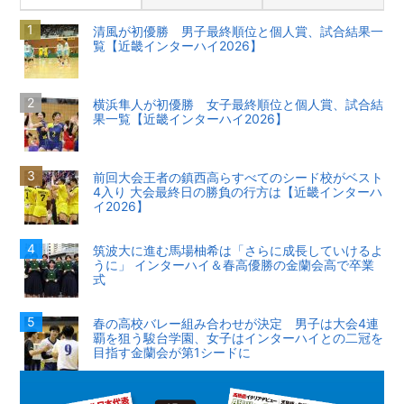
清風が初優勝 男子最終順位と個人賞、試合結果一
覧【近畿インターハイ2026】
横浜隼人が初優勝 女子最終順位と個人賞、試合結
果一覧【近畿インターハイ2026】
前回大会王者の鎮西高らすべてのシード校がベスト
4入り 大会最終日の勝負の行方は【近畿インターハ
イ2026】
筑波大に進む馬場柚希は「さらに成長していけるよ
うに」 インターハイ＆春高優勝の金蘭会高で卒業
式
春の高校バレー組み合わせが決定 男子は大会4連
覇を狙う駿台学園、女子はインターハイとの二冠を
目指す金蘭会が第1シードに