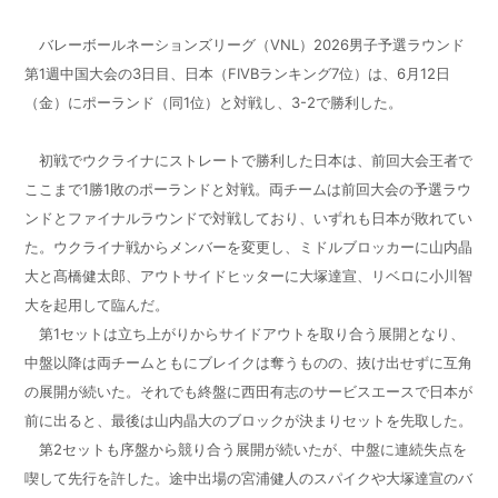
バレーボールネーションズリーグ（VNL）2026男子予選ラウンド
第1週中国大会の3日目、日本（FIVBランキング7位）は、6月12日
（金）にポーランド（同1位）と対戦し、3-2で勝利した。
初戦でウクライナにストレートで勝利した日本は、前回大会王者で
ここまで1勝1敗のポーランドと対戦。両チームは前回大会の予選ラウ
ンドとファイナルラウンドで対戦しており、いずれも日本が敗れてい
た。ウクライナ戦からメンバーを変更し、ミドルブロッカーに山内晶
大と髙橋健太郎、アウトサイドヒッターに大塚達宣、リベロに小川智
大を起用して臨んだ。
第1セットは立ち上がりからサイドアウトを取り合う展開となり、
中盤以降は両チームともにブレイクは奪うものの、抜け出せずに互角
の展開が続いた。それでも終盤に西田有志のサービスエースで日本が
前に出ると、最後は山内晶大のブロックが決まりセットを先取した。
第2セットも序盤から競り合う展開が続いたが、中盤に連続失点を
喫して先行を許した。途中出場の宮浦健人のスパイクや大塚達宣のバ