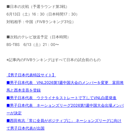
■日本の次戦（予選ラウンド第3戦）
6月13日（土）16：30（日本時間17：30）
対戦相手：中国（FIVBランキング31位）
■次戦のテレビ放送予定（日本時間）
BS-TBS 6/13（土）21：00〜
※記事内のFIVBランキングはすべて日本の試合前のもの
【男子日本代表特設サイト】
■男子日本代表 VNL2026第1週中国大会のメンバーを変更 富田将
馬と西本圭吾を登録
■男子日本代表 ウクライナをストレートで下してVNL白星発進
■男子日本代表 ネーションズリーグ2026第1週中国大会出場メンバ
ーが決定
■西田有志「常に全員がポジティブに」 ネーションズリーグに向け
て男子日本代表が出国