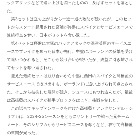
ックアタックなどで追い上げを図ったものの、及ばずセットを落とし
た。
第3セットは立ち上がりから一進一退の攻防が続いたが、このセッ
トからスタート起用された宮浦が終盤にスパイクとサービスエースで
連続得点を奪い、日本がセットを奪い返した。
第4セットは序盤に大塚のバックアタックや深津英臣のサービスエ
ースでブレイクを奪った日本が先行。中盤にポーランドの反撃を受け
て追いつかれると、そこから競り合いが続いたが、終盤に引き離され
てセットを奪い返された。
迎えた最終セットは競り合いから中盤に西田のスパイクと髙橋藍の
サービスエースで抜け出すも、ポーランドに追い上げられ同点とされ
た。そこから拮抗した展開が続き、ジュースにもつれ込んだが、最後
は髙橋藍のスパイクが相手ブロックをはじき、接戦を制した。
この試合でキャプテンマークを付けた髙橋藍とアレクサンデル・シ
リフカは、2024-25シーズンをともにサントリーで戦った元チーム
メート。そのシリフカからサービスエースを奪うなど、攻守で髙橋藍
の奮闘が光った。