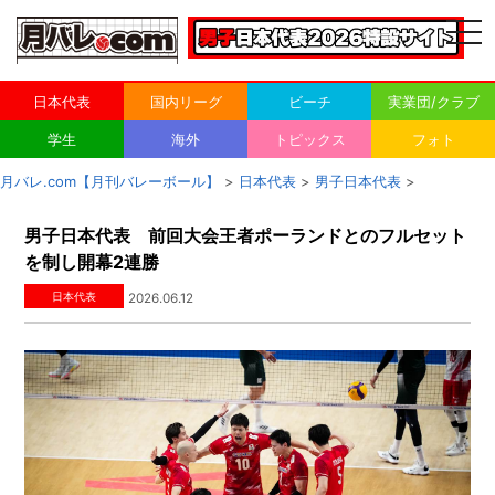
togg
navi
日本代表
国内リーグ
ビーチ
実業団/クラブ
学生
海外
トピックス
フォト
月バレ.com【月刊バレーボール】
>
日本代表
>
男子日本代表
>
男子日本代表 前回大会王者ポーランドとのフルセット
を制し開幕2連勝
日本代表
2026.06.12