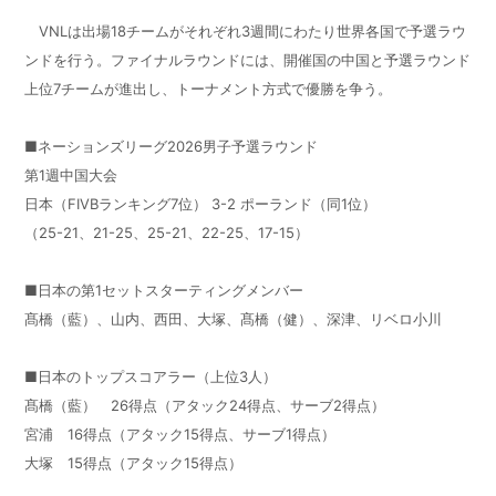
VNLは出場18チームがそれぞれ3週間にわたり世界各国で予選ラウ
ンドを行う。ファイナルラウンドには、開催国の中国と予選ラウンド
上位7チームが進出し、トーナメント方式で優勝を争う。
■ネーションズリーグ2026男子予選ラウンド
第1週中国大会
日本（FIVBランキング7位） 3-2 ポーランド（同1位）
（25-21、21-25、25-21、22-25、17-15）
■日本の第1セットスターティングメンバー
髙橋（藍）、山内、西田、大塚、髙橋（健）、深津、リベロ小川
■日本のトップスコアラー（上位3人）
髙橋（藍） 26得点（アタック24得点、サーブ2得点）
宮浦 16得点（アタック15得点、サーブ1得点）
大塚 15得点（アタック15得点）