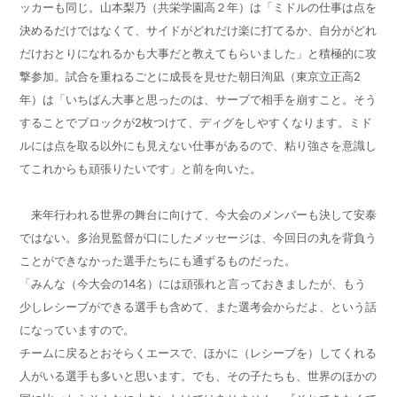
ッカーも同じ。山本梨乃（共栄学園高２年）は「ミドルの仕事は点を
決めるだけではなくて、サイドがどれだけ楽に打てるか、自分がどれ
だけおとりになれるかも大事だと教えてもらいました」と積極的に攻
撃参加。試合を重ねるごとに成長を見せた朝日洵凪（東京立正高2
年）は「いちばん大事と思ったのは、サーブで相手を崩すこと。そう
することでブロックが
2
枚つけて、ディグをしやすくなります。ミド
ルには点を取る以外にも見えない仕事があるので、粘り強さを意識し
てこれからも頑張りたいです」と前を向いた。
来年行われる世界の舞台に向けて、今大会のメンバーも決して安泰
ではない。多治見監督が口にしたメッセージは、今回日の丸を背負う
ことができなかった選手たちにも通ずるものだった。
「みんな（今大会の
14
名）には頑張れと言っておきましたが、もう
少しレシーブができる選手も含めて、また選考会からだよ、という話
になっていますので。
チームに戻るとおそらくエースで、ほかに（レシーブを）してくれる
人がいる選手も多いと思います。でも、その子たちも、世界のほかの