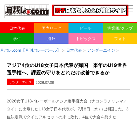
togg
navi
日本代表
国内リーグ
ビーチ
実業団/クラブ
学生
海外
トピックス
フォト
月バレ.com【月刊バレーボール】
>
日本代表
>
アンダーエイジ
>
アジア4位のU18女子日本代表が帰国 来年のU19世界
選手権へ、課題の守りをどれだけ改善できるか
アンダーエイジ
2026.07.09
2026女子
U18
バレーボールアジア選手権大会（ナコンラチャシマ／
タイ）に出場した
U18
女子日本代表が、
7
月
8
日（水）に帰国した。
3
位決定戦でタイにフルセットの末に敗れ、
4
位で大会を終えた