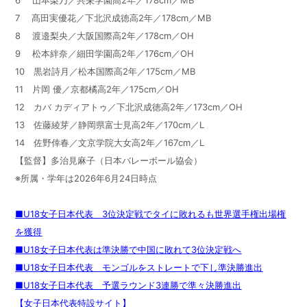
7 髙田実優花／下北沢成徳高2年／178cm／MB
8 渡邉梨央／大阪国際高2年／178cm／OH
9 松本絆奈／細田学園高2年／176cm／OH
10 黒岩詩月／松本国際高2年／175cm／MB
11 片岡 優／京都橘高2年／175cm／OH
12 カバ カディアトゥ／下北沢成徳高2年／173cm／OH
13 佐藤綾芽／静岡県富士見高2年／170cm／L
14 佐野倖春／文京学院大女高2年／167cm／L
【監督】多治見麻子（日本バレーボール協会）
※所属・学年は2026年6月24日時点
■U18女子日本代表 3位決定戦でタイに敗れるも世界選手権出場権
を獲得
■U18女子日本代表は準決勝で中国に敗れて3位決定戦へ
■U18女子日本代表 モンゴルをストレートで下し準決勝進出
■U18女子日本代表 予選ラウンド3連勝で準々決勝進出
【女子日本代表特設サイト】