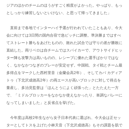
ジアのほかのチームのほうがすごく精度がよかった。やっぱり、もっ
としっかり練習しないといけない、と思って帰ってきました」
直前まで各地でインターハイ予選が行われていたこともあり、今大
会に向けては
3
日間の国内合宿で急ピッチに調整。準決勝まではすべ
てストレート勝ちをあげたものの、敗れた試合では守りの差が勝敗に
直結した。両リベロは自チームではスパイカーで、アウトサイドヒッ
ター陣も攻撃力は高いものの、レシーブに優れた選手ばかりではな
く、なかなかつなぎのプレーが安定せず。中国戦、タイ戦とチーム最
多得点をマークした西村里音（金蘭会高
2
年）、そしてカバ カディア
トゥ（下北沢成徳高
2
年）の両エースが高いブロックに対して得点を
量産し、多治見監督は「ほんとうによく頑張った」とたたえた一方
で、「ミドルブロッカーをなかなか使えなかったり、単調なバレーに
なってしまいました」と反省点を挙げた。
今年度は高校
2
年生ながら女子日本代表に選ばれ、今大会は正セッ
ターとしてトスを上げた小林天音（下北沢成徳高）もその課題を肌で