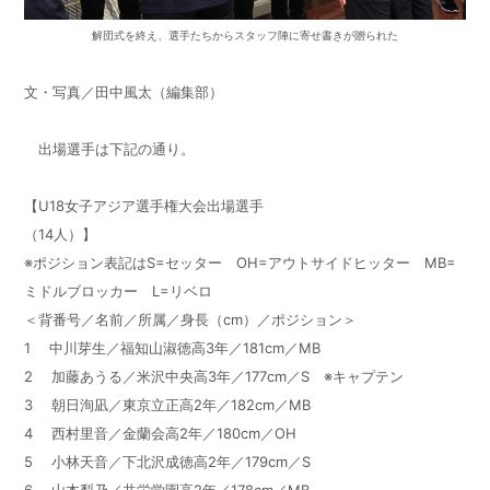
解団式を終え、選手たちからスタッフ陣に寄せ書きが贈られた
文・写真／田中風太（編集部）
出場選手は下記の通り。
【U18女子アジア選手権大会出場選手
（14人）】
※ポジション表記はS=セッター OH=アウトサイドヒッター MB=
ミドルブロッカー L=リベロ
＜背番号／名前／所属／身長（cm）／ポジション＞
1 中川芽生／福知山淑徳高3年／181cm／MB
2 加藤あうる／米沢中央高3年／177cm／S ※キャプテン
3 朝日洵凪／東京立正高2年／182cm／MB
4 西村里音／金蘭会高2年／180cm／OH
5 小林天音／下北沢成徳高2年／179cm／S
6 山本梨乃／共栄学園高2年／178cm／MB