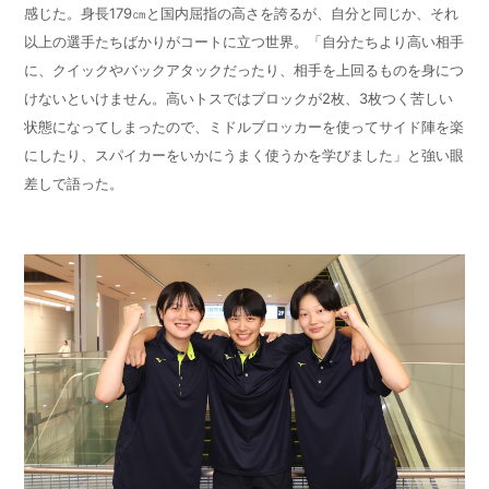
感じた。身長
179
㎝と国内屈指の高さを誇るが、自分と同じか、それ
以上の選手たちばかりがコートに立つ世界。「自分たちより高い相手
に、クイックやバックアタックだったり、相手を上回るものを身につ
けないといけません。高いトスではブロックが
2
枚、
3
枚つく苦しい
状態になってしまったので、ミドルブロッカーを使ってサイド陣を楽
にしたり、スパイカーをいかにうまく使うかを学びました」と強い眼
差しで語った。