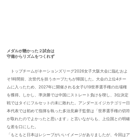
メダルが懸かった２試合は
守備からリズムをつくれず
トップチームがネーションズリーグ
2026
女子大阪大会に臨むおよ
そ
1
時間前、次世代を担うホープたちが帰国した。大会の上位
4
チー
ムに入ったため、
2027
年に開催される女子
U19
世界選手権の出場権
を獲得。しかし、準決勝では中国にストレート負けを喫し、
3
位決定
戦ではタイにフルセットの末に敗れた。アンダーエイジカテゴリー日
本代表では初めて指揮を執った多治見麻子監督は「世界選手権の切符
が取れたのでよかったと思います」と言いながらも、上位国との明確
な差を口にした。
「もともと日本はレシーブがいいイメージがありましたが、今回はア