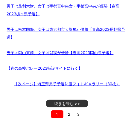
男子は足利大附、女子は宇都宮中央女・宇都宮中央が優勝【春高
2023栃木県予選】
男子は松本国際、女子は東京都市大塩尻が優勝【春高2023長野県予
選】
男子は岡山東商、女子は就実が優勝【春高2023岡山県予選】
【春の高校バレー2023特設サイトに行く】
【次ページ】埼玉県男子予選決勝フォトギャラリー（30枚）
続きを読む >>
1
2
3