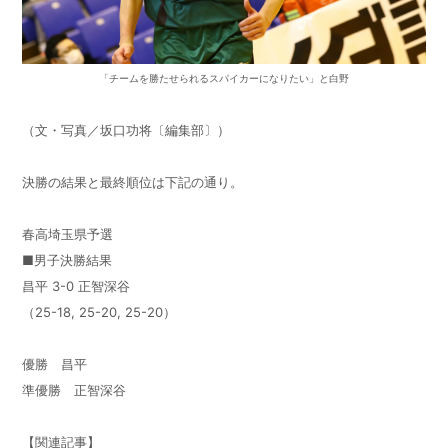
「チームを勝たせられるスパイカーになりたい」と白野
（文・写真／坂口功将〔編集部〕）
決勝の結果と最終順位は下記の通り。
春高埼玉県予選
■男子決勝結果
昌平 3-0 正智深谷
（25-18, 25-20, 25-20）
優勝 昌平
準優勝 正智深谷
【関連記事】