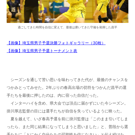
過ごしてきた時間を自信に変えて、最後は磨いてきた守備を発揮した昌平
【画像】埼玉県男子予選決勝フォトギャラリー（30枚）
【画像】埼玉県男子予選トーナメント表
“粘りのバレー”でストレート勝ち
シーズンを通して苦い思いを味わってきた代が、最後のチャンスを
つかみとってみせた。2年ぶりの春高出場の切符をつかんだ昌平の選
手たちを最後に押したのは、内に宿った自信だった。
インターハイを含め、県大会では頂点に届かずにいた今シーズン。
掛川厚志監督の目には選手たちが自信を失っているように映った。
夏を越えて、いざ春高予選を前に掛川監督は「このまま引いてしま
ったら、また同じ結果になってしまうと思いました」と、普段から選
手たちに「とにかく自分たちの可能性を信じなさい」と伝え続けた。