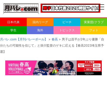
togg
navi
日本代表
国内リーグ
ビーチ
実業団/クラブ
学生
海外
トピックス
フォト
月バレ.com【月刊バレーボール】
>
春高
> 男子は昌平が2年ぶり優勝「自
分たちの可能性を信じて」と掛川監督のゲキに応える【春高2023埼玉県予
選】