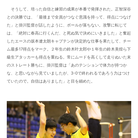
そうして、培った自信と練習の成果が本番で発揮された。正智深谷
との決勝では、「最後まで全員がつなぐ意識を持って、得点につなげ
た」と掛川監督が話したように、ボールが落ちない。攻撃に転じて
は、「絶対に春高に行くんだ、と死ぬ気で決めにいきました」と奮起
したエースの坂本遼太朗キャプテンが決定的な仕事を果たして、チー
ム最多17得点をマーク。２年生の鈴木叶太郎や１年生の鈴木美煌ら下
級生アタッカーも得点を重ねる。常にムードを高くして走りぬいた末
のストレート勝ちに、掛川監督は「あのテンションで体力が持つか
な、と思いながら見ていましたが、3-0で終われるであろう力はつけ
ていたので。自信はありました」と目を細めた。