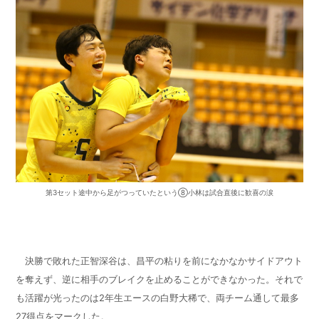
第3セット途中から足がつっていたという⑧小林は試合直後に歓喜の涙
正智深谷は２年生エース白野大稀が最多27
得点
決勝で敗れた正智深谷は、昌平の粘りを前になかなかサイドアウト
を奪えず、逆に相手のブレイクを止めることができなかった。それで
も活躍が光ったのは2年生エースの白野大稀で、両チーム通して最多
27得点をマークした。