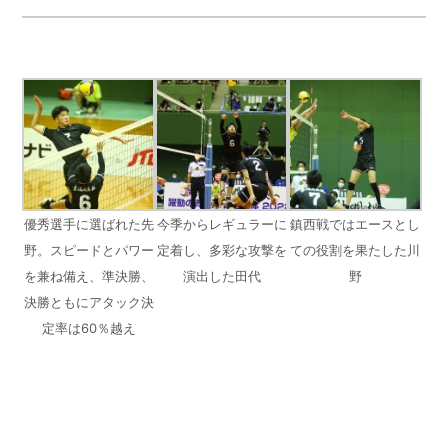
優秀選手に選ばれた先
今季からレギュラーに
鎮西戦ではエースとし
野。スピードとパワー
定着し、多彩な攻撃を
ての役割を果たした川
を兼ね備え、準決勝、
演出した田代
野
決勝ともにアタック決
定率は60％越え