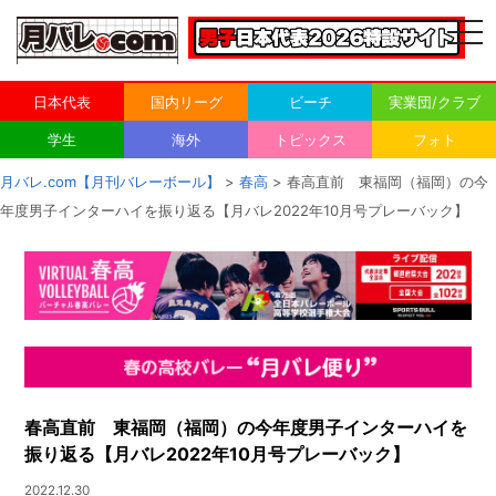
togg
navi
日本代表
国内リーグ
ビーチ
実業団/クラブ
学生
海外
トピックス
フォト
月バレ.com【月刊バレーボール】
>
春高
> 春高直前 東福岡（福岡）の今
年度男子インターハイを振り返る【月バレ2022年10月号プレーバック】
春高直前 東福岡（福岡）の今年度男子インターハイを
振り返る【月バレ2022年10月号プレーバック】
2022.12.30