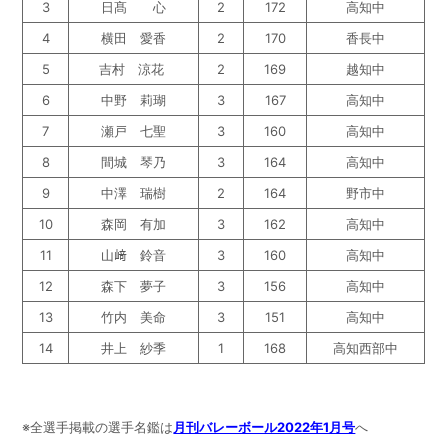
3
日髙 心
2
172
高知中
4
横田 愛香
2
170
香長中
5
吉村 涼花
2
169
越知中
6
中野 莉瑚
3
167
高知中
7
瀬戸 七聖
3
160
高知中
8
間城 琴乃
3
164
高知中
9
中澤 瑞樹
2
164
野市中
10
森岡 有加
3
162
高知中
11
山﨑 鈴音
3
160
高知中
12
森下 夢子
3
156
高知中
13
竹内 美命
3
151
高知中
14
井上 紗季
1
168
高知西部中
※全選手掲載の選手名鑑は
月刊バレーボール2022年1月号
へ