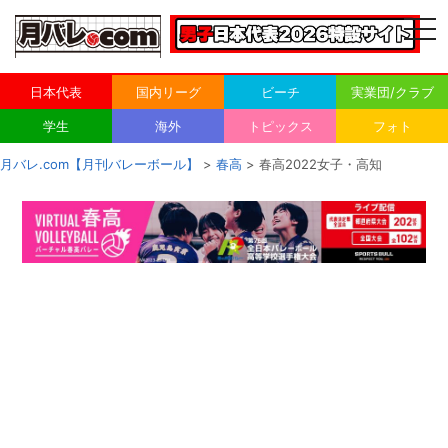
togg
navi
日本代表
国内リーグ
ビーチ
実業団/クラブ
学生
海外
トピックス
フォト
月バレ.com【月刊バレーボール】
>
春高
> 春高2022女子・高知