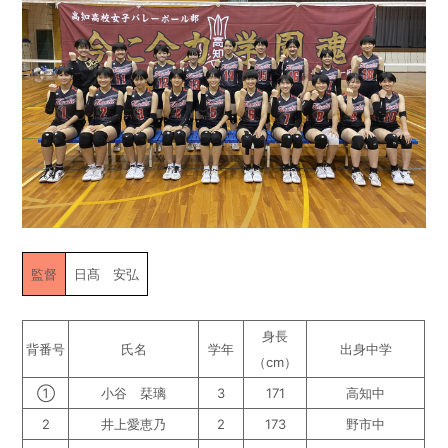
監督
日髙 安弘
身長
背番号
氏名
学年
出身中学
（cm）
①
小谷 栞璃
3
171
高知中
2
井上愛恵乃
2
173
野市中