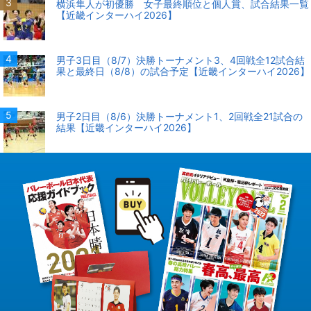
横浜隼人が初優勝 女子最終順位と個人賞、試合結果一覧
【近畿インターハイ2026】
男子3日目（8/7）決勝トーナメント3、4回戦全12試合結
果と最終日（8/8）の試合予定【近畿インターハイ2026】
男子2日目（8/6）決勝トーナメント1、2回戦全21試合の
結果【近畿インターハイ2026】