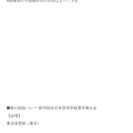
※開催前の予選最終日の日程はすべて予定
■春の高校バレー 第76回全日本高等学校選手権大会
【会場】
東京体育館（東京）