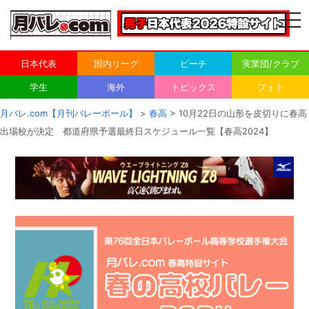
togg
navi
日本代表
国内リーグ
ビーチ
実業団/クラブ
学生
海外
トピックス
フォト
月バレ.com【月刊バレーボール】
>
春高
> 10月22日の山形を皮切りに春高
出場校が決定 都道府県予選最終日スケジュール一覧【春高2024】