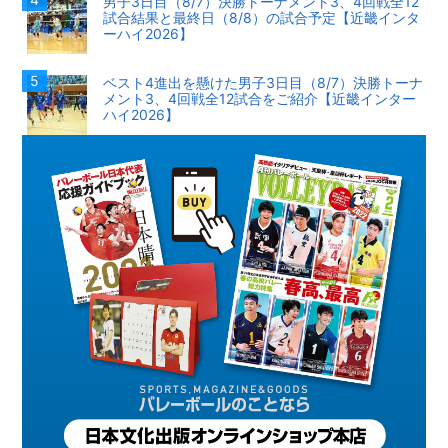
男子3日目（8/7）決勝トーナメント3、4回戦全12
試合結果と最終日（8/8）の試合予定【近畿インタ
ーハイ2026】
ベスト4進出を懸けた男子3日目（8/7）決勝トーナ
メント3、4回戦全12試合をご紹介【近畿インター
ハイ2026】