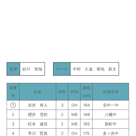
監督
砂川 智哉
コーチ
中村 久遠、菊地 新太
背番
身長
氏名
学年
POS
出身中学
号
(cm)
①
岩井 将人
3
OH
184
安中一中
2
櫻井 雪村
2
MB
188
八幡中
3
松本 健吾
2
MB
185
新町中
4
早川 竪真
2
OH
175
多々良中