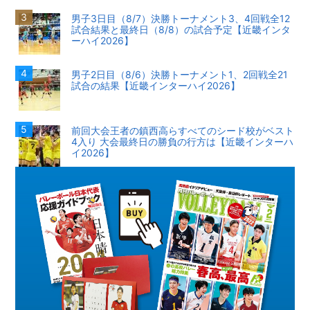
男子3日目（8/7）決勝トーナメント3、4回戦全12
試合結果と最終日（8/8）の試合予定【近畿インタ
ーハイ2026】
男子2日目（8/6）決勝トーナメント1、2回戦全21
試合の結果【近畿インターハイ2026】
前回大会王者の鎮西高らすべてのシード校がベスト
4入り 大会最終日の勝負の行方は【近畿インターハ
イ2026】