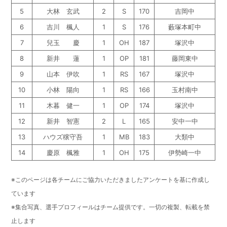
5
大林 玄武
2
S
170
吉岡中
6
吉川 楓人
1
S
176
藪塚本町中
7
兒玉 慶
1
OH
187
塚沢中
8
新井 蓮
1
OP
181
藤岡東中
9
山本 伊吹
1
RS
167
塚沢中
10
小林 陽向
1
RS
166
玉村南中
11
木暮 健一
1
OP
174
塚沢中
12
新井 智憲
2
L
165
安中一中
13
ハウズ穣守吾
1
MB
183
大類中
14
慶原 楓雅
1
OH
175
伊勢崎一中
※このページは各チームにご協力いただきましたアンケートを基に作成し
ています
※集合写真、選手プロフィールはチーム提供です。一切の複製、転載を禁
止します