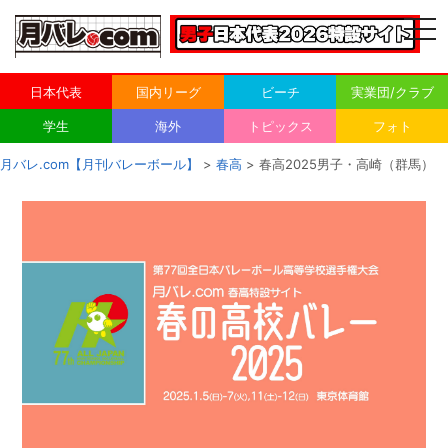
togg
navi
日本代表
国内リーグ
ビーチ
実業団/クラブ
学生
海外
トピックス
フォト
月バレ.com【月刊バレーボール】
>
春高
> 春高2025男子・高崎（群馬）