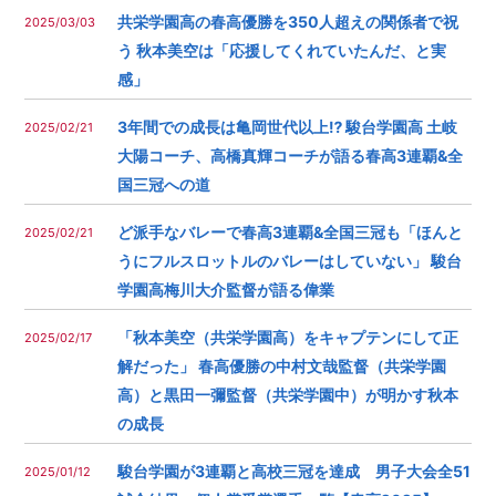
共栄学園高の春高優勝を350人超えの関係者で祝
2025/03/03
う 秋本美空は「応援してくれていたんだ、と実
感」
3年間での成長は亀岡世代以上⁉︎ 駿台学園高 土岐
2025/02/21
大陽コーチ、高橋真輝コーチが語る春高3連覇&全
国三冠への道
ど派手なバレーで春高3連覇&全国三冠も︎「ほんと
2025/02/21
うにフルスロットルのバレーはしていない」 駿台
学園高梅川大介監督が語る偉業
「秋本美空（共栄学園高）をキャプテンにして正
2025/02/17
解だった」 春高優勝の中村文哉監督（共栄学園
高）と黒田一彌監督（共栄学園中）が明かす秋本
の成長
駿台学園が3連覇と高校三冠を達成 男子大会全51
2025/01/12