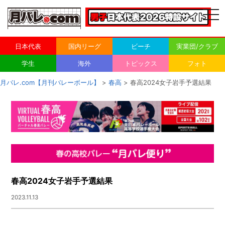
togg
navi
日本代表
国内リーグ
ビーチ
実業団/クラブ
学生
海外
トピックス
フォト
月バレ.com【月刊バレーボール】
>
春高
> 春高2024女子岩手予選結果
春高2024女子岩手予選結果
2023.11.13