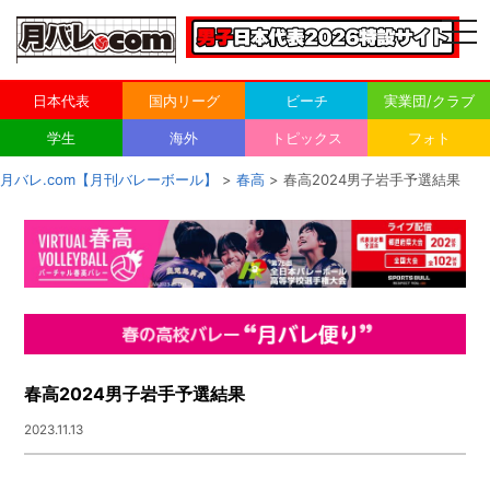
togg
navi
日本代表
国内リーグ
ビーチ
実業団/クラブ
学生
海外
トピックス
フォト
月バレ.com【月刊バレーボール】
>
春高
> 春高2024男子岩手予選結果
春高2024男子岩手予選結果
2023.11.13