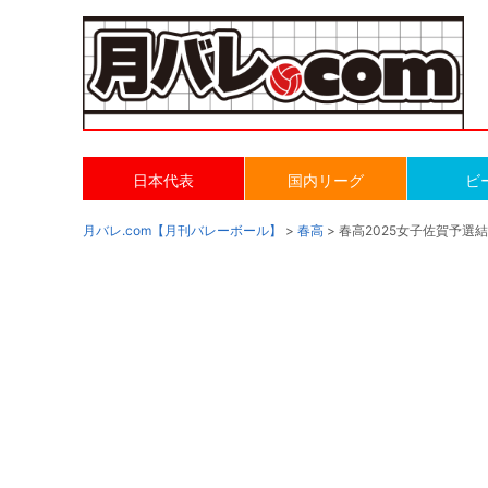
日本代表
国内リーグ
ビ
月バレ.com【月刊バレーボール】
>
春高
> 春高2025女子佐賀予選