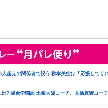
0人超えの関係者で祝う 秋本美空は「応援してく
上⁉︎ 駿台学園高 土岐大陽コーチ、高橋真輝コー