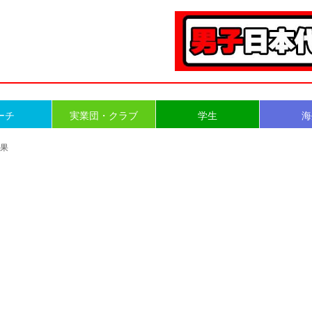
ーチ
実業団・クラブ
学生
海
結果