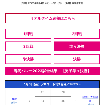
リアルタイム速報はこちら
1回戦
2回戦
3回戦
準々決勝
準決勝
決勝
春高バレー2023試合結果 【男子準々決勝】
1月6日(金）／Bコート5試合目／14:20〜
28
–
26
福井工大附福
鎮西
2
18
–
25
1
井
（熊本）
（福井）