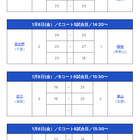
25
–
20
1月6日(金）／Cコート5試合目／14:20〜
26
–
24
習志野
2
25
–
27
1
開智
（千葉）
（和歌山）
25
–
18
1月6日(金）／Bコート6試合目／15:30〜
19
–
25
近江
東山
0
16
–
25
2
（滋賀）
（京都）
–
1月6日(金）／Cコート6試合目／15:30〜
25
–
19