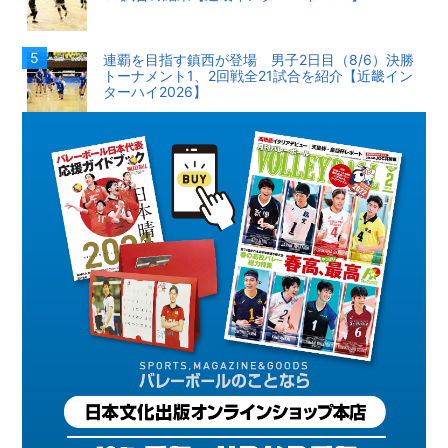
連覇を目指す鎮西が登場 男子2日目（8/6）決勝
トーナメント1、2回戦全21試合を紹介【近畿イン
ターハイ2026】