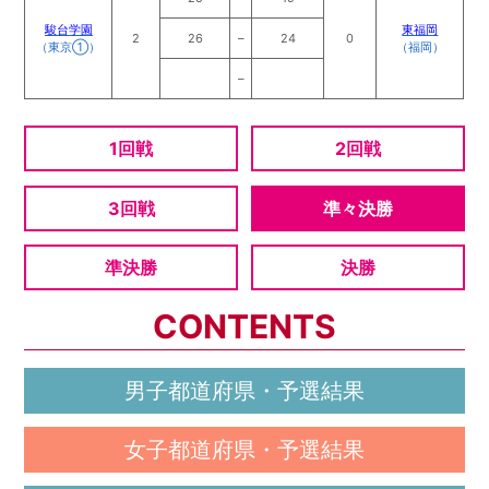
駿台学園
東福岡
2
26
–
24
0
（東京①）
（福岡）
–
1回戦
2回戦
3回戦
準々決勝
準決勝
決勝
CONTENTS
男子都道府県・予選結果
女子都道府県・予選結果