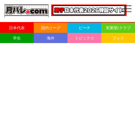
togg
navi
日本代表
国内リーグ
ビーチ
実業団/クラブ
学生
海外
トピックス
フォト