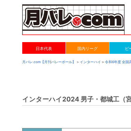
日本代表
国内リーグ
ビ
月バレ.com【月刊バレーボール】
>
インターハイ
>
令和6年度 全
インターハイ2024 男子・都城工（