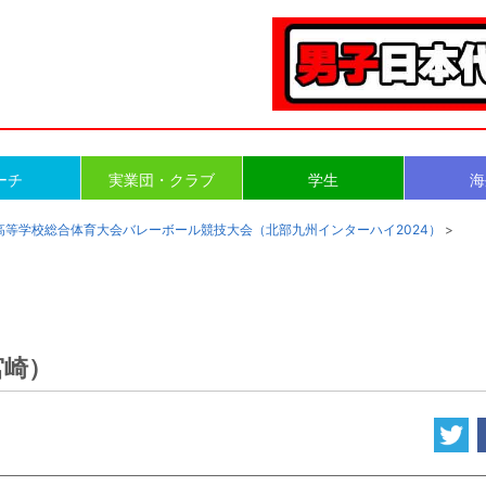
ーチ
実業団・クラブ
学生
海
国高等学校総合体育大会バレーボール競技大会（北部九州インターハイ2024）
>
宮崎）