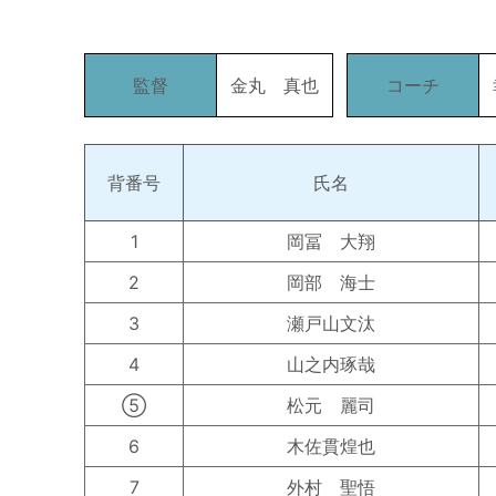
監督
金丸 真也
コーチ
背番号
氏名
1
岡冨 大翔
2
岡部 海士
3
瀬戸山文汰
4
山之内琢哉
⑤
松元 麗司
6
木佐貫煌也
7
外村 聖悟