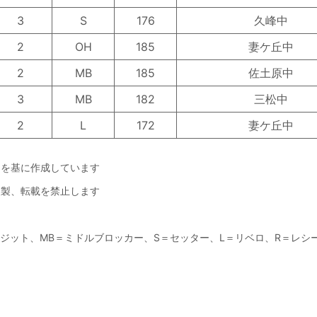
3
S
176
久峰中
2
OH
185
妻ケ丘中
2
MB
185
佐土原中
3
MB
182
三松中
2
L
172
妻ケ丘中
トを基に作成しています
複製、転載を禁止します
ジット、MB＝ミドルブロッカー、S＝セッター、L＝リベロ、R＝レシー