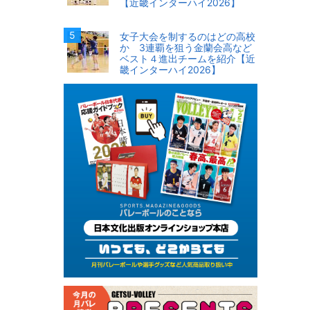
【近畿インターハイ2026】
女子大会を制するのはどの高校
か 3連覇を狙う金蘭会高など
ベスト４進出チームを紹介【近
畿インターハイ2026】