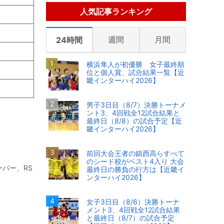
人気記事ランキング
週間
月間
24時間
横浜隼人が初優勝 女子最終順
位と個人賞、試合結果一覧【近
畿インターハイ2026】
男子3日目（8/7）決勝トーナメ
ント3、4回戦全12試合結果と
最終日（8/8）の試合予定【近
畿インターハイ2026】
前回大会王者の鎮西高らすべて
のシード校がベスト4入り 大会
バー、RS
最終日の勝負の行方は【近畿イ
ンターハイ2026】
女子3日目（8/6）決勝トーナ
メント3、4回戦全12試合結果
と最終日（8/7）の試合予定