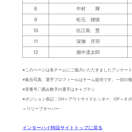
8
中村 輝
9
松元 雄慎
10
比江島 慧
11
深瀨 月羽
12
畑中凛太郎
※このページは各チームにご協力いただきましたアンケー
※集合写真、選手プロフィールはチーム提供です。一切の
※背番号〇囲み数字の選手はキャプテン
※ポジション表記：OH＝アウトサイドヒッター、OP＝オポ
＝リリーフサーバー
インターハイ特設サイトトップに戻る