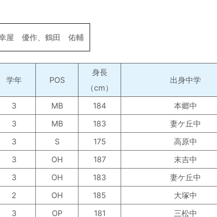
幸屋 優作、鶴田 佑輔
身長
学年
POS
出身中学
（cm）
3
MB
184
本郷中
3
MB
183
妻ケ丘中
3
S
175
高原中
3
OH
187
末吉中
3
OH
183
妻ケ丘中
2
OH
185
大塚中
3
OP
181
三松中