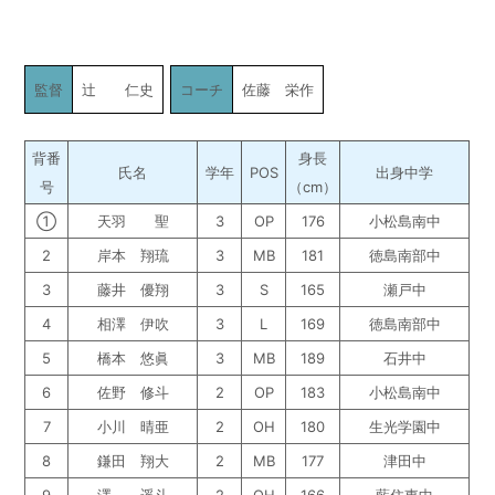
監督
辻 仁史
コーチ
佐藤 栄作
背番
身長
氏名
学年
POS
出身中学
号
（cm）
①
天羽 聖
3
OP
176
小松島南中
2
岸本 翔琉
3
MB
181
徳島南部中
3
藤井 優翔
3
S
165
瀬戸中
4
相澤 伊吹
3
L
169
徳島南部中
5
橋本 悠眞
3
MB
189
石井中
6
佐野 修斗
2
OP
183
小松島南中
7
小川 晴亜
2
OH
180
生光学園中
8
鎌田 翔大
2
MB
177
津田中
9
澤 遥斗
2
OH
166
藍住東中