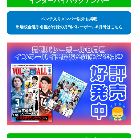
インターハイバックナンバー
ベンチ入りメンバー以外も掲載
出場校全選手名鑑が付録の月刊バレーボール8月号はこちら