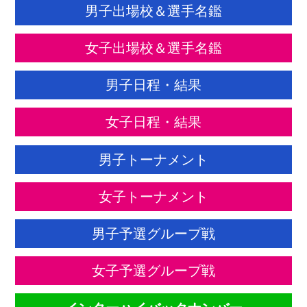
男子出場校＆選手名鑑
女子出場校＆選手名鑑
男子日程・結果
女子日程・結果
男子トーナメント
女子トーナメント
男子予選グループ戦
女子予選グループ戦