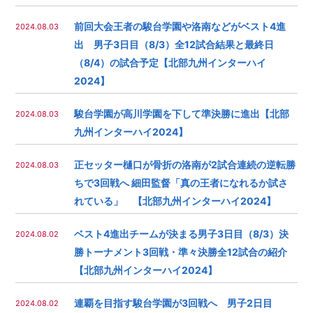
前回大会王者の駿台学園や洛南などがベスト4進
2024.08.03
出 男子3日目（8/3）全12試合結果と最終日
（8/4）の試合予定【北部九州インターハイ
2024】
駿台学園が高川学園を下して準決勝に進出【北部
2024.08.03
九州インターハイ2024】
正セッター樋口が骨折の洛南が2試合連続の逆転勝
2024.08.03
ちで3回戦へ 細田監督「真の王者になれるか試さ
れている」 【北部九州インターハイ2024】
ベスト4進出チームが決まる男子3日目（8/3）決
2024.08.02
勝トーナメント3回戦・準々決勝全12試合の紹介
【北部九州インターハイ2024】
連覇を目指す駿台学園が3回戦へ 男子2日目
2024.08.02