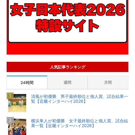
人気記事ランキング
週間
月間
24時間
清風が初優勝 男子最終順位と個人賞、試合結果一
覧【近畿インターハイ2026】
横浜隼人が初優勝 女子最終順位と個人賞、試合結
果一覧【近畿インターハイ2026】