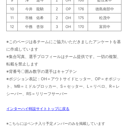
10
今井 龍騎
2
OP
176
徳島南部中
11
市橋 佑希
2
OH
175
松茂中
12
中務 杏弥
3
OH
170
富田中
※このページは各チームにご協力いただきましたアンケートを基
に作成しています
※集合写真、選手プロフィールはチーム提供です。一切の複製、
転載を禁止します
※背番号〇囲み数字の選手はキャプテン
※ポジション表記：OH＝アウトサイドヒッター、OP＝オポジッ
ト、MB＝ミドルブロッカー、S＝セッター、L＝リベロ、R＝レ
シーバー、RS＝リリーフサーバー
インターハイ特設サイトトップに戻る
※こちらにはベンチ入り予定メンバーのみを掲載しています