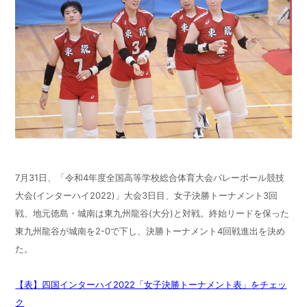
城南は粘りのレシーブを見せるもベスト16で敗退
7月31日、「令和4年度全国高等学校総合体育大会バレーボール競技
大会(インターハイ2022)」大会3日目、女子決勝トーナメント3回
戦、地元徳島・城南は東九州龍谷(大分)と対戦。終始リードを保った
東九州龍谷が城南を2-0で下し、決勝トーナメント4回戦進出を決め
た。
【表】四国インターハイ2022「女子決勝トーナメント表」をチェッ
ク