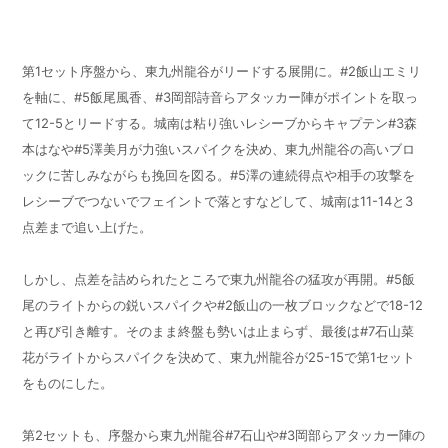
第1セット序盤から、東九州龍谷がリードする展開に。#2飯山エミリ
を軸に、#5飯尾風香、#3岡部詩音らアタッカー陣がポイントを取っ
て12-5とリードする。城南は粘り強いレシーブからキャプテン#3森
本はなや#5澤美月が力強いスパイクを決め、東九州龍谷の高いブロ
ックに苦しみながらも挽回を図る。#5澤の連続得点や相手の攻撃を
レシーブでつないでフェイントで落とすなどして、城南は11-14と3
点差まで追い上げた。
しかし、点差を詰められたところで東九州龍谷の猛攻が再開。#5飯
尾のライトからの鋭いスパイクや#2飯山の一枚ブロックなどで18-12
と再び引き離す。そのまま終盤も勢いは止まらず、最後は#7石山菜
花がライトからスパイクを決めて、東九州龍谷が25-15で第1セット
をものにした。
第2セットも、序盤から東九州龍谷#7石山や#3岡部らアタッカー陣の