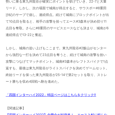
勢いに乗る東九州龍谷が確実にポイントを挙げていき、22-7と大量
リード。しかし、次の場面で城南が得点すると、サウスポー#8重田
沙紀のサーブで崩し、連続得点。続けて城南にブロックポイントが出
て10点目を取ると、相手の攻撃を拾ってエース#3森本が決め切り11
点目を奪取。さらに#8重田のサービスエースなども決まり、城南が6
連続得点で13-22と奮起。
しかし、城南の追い上げもここまで。東九州龍谷#2飯山がセンター
から強烈な一打を決めて23点目を奪うと、続けて城南の攻撃を拾い
攻撃につなげてマッチポイント。城南#3森本がレフトスパイクで1点
返すも、最後は東九州龍谷がライトスパイクを決めてゲームセット。
終始リードを保った東九州龍谷が25-14で第2セットを取り、ストレ
ート勝ちを収め4回戦へ駒を進めた。
「四国インターハイ2022」特設ページはこちらをクリック!!
【関連記事】
【四国インターハイ2022】金蘭会が好発進！ エース上村に頼らな