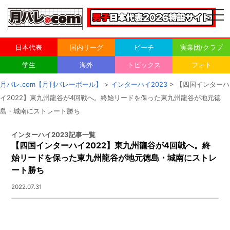
togg
navi
日本代表
国内リーグ
ビーチ
実業団/クラブ
学生
海外
トピックス
フォト
月バレ.com【月刊バレーボール】
>
インターハイ2023
> 【四国インターハ
イ2022】東九州龍谷が4回戦へ。終始リードを保った東九州龍谷が地元徳
島・城南にストレート勝ち
インターハイ2023記事一覧
【四国インターハイ2022】東九州龍谷が4回戦へ。終
始リードを保った東九州龍谷が地元徳島・城南にストレ
ート勝ち
2022.07.31