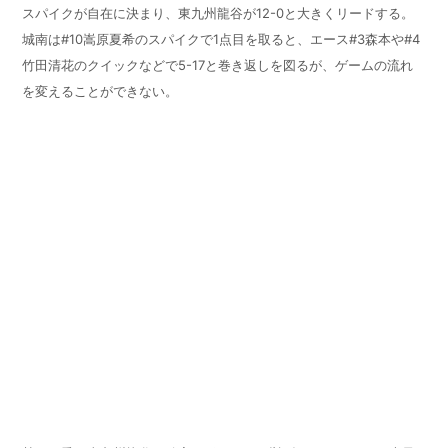
スパイクが自在に決まり、東九州龍谷が12-0と大きくリードする。
城南は#10嵩原夏希のスパイクで1点目を取ると、エース#3森本や#4
竹田清花のクイックなどで5-17と巻き返しを図るが、ゲームの流れ
を変えることができない。